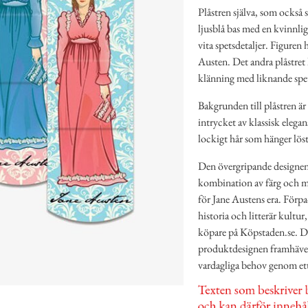
Plåstren själva, som också s
ljusblå bas med en kvinnlig
vita spetsdetaljer. Figuren h
Austen. Det andra plåstret h
klänning med liknande spe
Bakgrunden till plåstren 
intrycket av klassisk elegan
lockigt hår som hänger löst
Den övergripande designen
kombination av färg och mo
för Jane Austens era. Förpa
historia och litterär kultu
köpare på Köpstaden.se. De
produktdesignen framhäver
vardagliga behov genom ett 