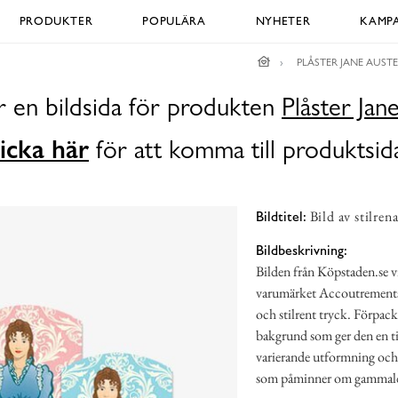
PRODUKTER
POPULÄRA
NYHETER
KAMPA
PLÅSTER JANE AUST
r en bildsida för produkten
Plåster Jan
icka här
för att komma till produktsid
Bild av stilren
Bildtitel:
Bildbeskrivning:
Bilden från Köpstaden.se v
varumärket Accoutrements.
och stilrent tryck. Förpac
bakgrund som ger den en ti
varierande utformning och 
som påminner om gammald