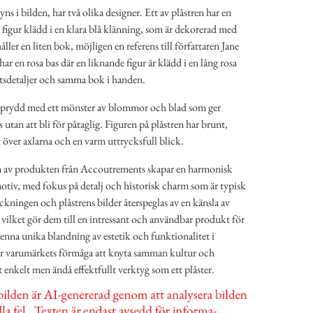
yns i bilden, har två olika designer. Ett av plåstren har en
 figur klädd i en klara blå klänning, som är dekorerad med
åller en liten bok, möjligen en referens till författaren Jane
ar en rosa bas där en liknande figur är klädd i en lång rosa
tsdetaljer och samma bok i handen.
är prydd med ett mönster av blommor och blad som ger
s utan att bli för påtaglig. Figuren på plåstren har brunt,
 över axlarna och en varm uttrycksfull blick.
 av produkten från Accoutrements skapar en harmonisk
tiv, med fokus på detalj och historisk charm som är typisk
ckningen och plåstrens bilder återspeglas av en känsla av
r, vilket gör dem till en intressant och användbar produkt för
nna unika blandning av estetik och funktionalitet i
 varumärkets förmåga att knyta samman kultur och
enkelt men ändå effektfullt verktyg som ett plåster.