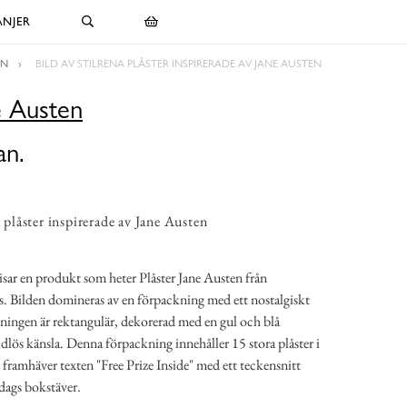
NJER
EN
BILD AV STILRENA PLÅSTER INSPIRERADE AV JANE AUSTEN
e Austen
an.
a plåster inspirerade av Jane Austen
isar en produkt som heter Plåster Jane Austen från
 Bilden domineras av en förpackning med ett nostalgiskt
kningen är rektangulär, dekorerad med en gul och blå
dlös känsla. Denna förpackning innehåller 15 stora plåster i
framhäver texten "Free Prize Inside" med ett teckensnitt
ags bokstäver.