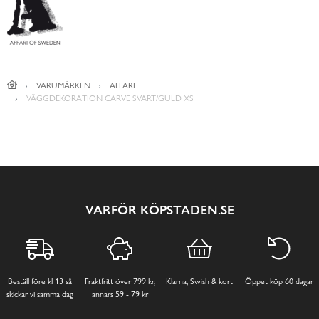
VARUMÄRKEN
AFFARI
VÄGGDEKORATION CARVE SVART/GULD XS
VARFÖR KÖPSTADEN.SE
Beställ före kl 13 så
Fraktfritt över 799 kr,
Klarna, Swish & kort
Öppet köp 60 dagar
skickar vi samma dag
annars 59 - 79 kr