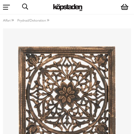
Affari
Prydnad/Dekoration