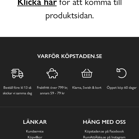
Klicka här
för att komma till
produktsidan.
VARFÖR KÖPSTADEN.SE
Beställ före kl 13 så
Fraktfritt över 799 kr,
Klarna, Swish & kort
Öppet köp 60 dagar
skickar vi samma dag
annars 59 - 79 kr
LÄNKAR
HÄNG MED OSS
Kundservice
Köpstaden.se på Facebook
Köpvillkor
RumAttÄlska.se på Instagram