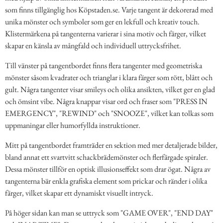
som finns tillgänglig hos Köpstaden.se. Varje tangent är dekorerad med
unika mönster och symboler som ger en lekfull och kreativ touch.
Klistermärkena på tangenterna varierar i sina motiv och färger, vilket
skapar en känsla av mångfald och individuell uttrycksfrihet.
Till vänster på tangentbordet finns flera tangenter med geometriska
mönster såsom kvadrater och trianglar i klara färger som rött, blått och
gult. Några tangenter visar smileys och olika ansikten, vilket ger en glad
och ömsint vibe. Några knappar visar ord och fraser som "PRESS IN
EMERGENCY", "REWIND" och "SNOOZE", vilket kan tolkas som
uppmaningar eller humorfyllda instruktioner.
Mitt på tangentbordet framträder en sektion med mer detaljerade bilder,
bland annat ett svartvitt schackbrädemönster och flerfärgade spiraler.
Dessa mönster tillför en optisk illusionseffekt som drar ögat. Några av
tangenterna bär enkla grafiska element som prickar och ränder i olika
färger, vilket skapar ett dynamiskt visuellt intryck.
På höger sidan kan man se uttryck som "GAME OVER", "END DAY"