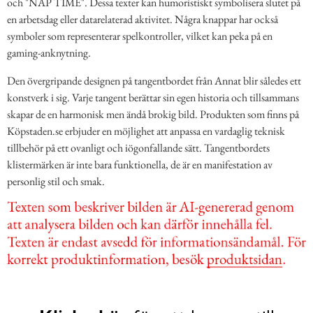
och "NAP TIME". Dessa texter kan humoristiskt symbolisera slutet på
en arbetsdag eller datarelaterad aktivitet. Några knappar har också
symboler som representerar spelkontroller, vilket kan peka på en
gaming-anknytning.
Den övergripande designen på tangentbordet från Annat blir således ett
konstverk i sig. Varje tangent berättar sin egen historia och tillsammans
skapar de en harmonisk men ändå brokig bild. Produkten som finns på
Köpstaden.se erbjuder en möjlighet att anpassa en vardaglig teknisk
tillbehör på ett ovanligt och iögonfallande sätt. Tangentbordets
klistermärken är inte bara funktionella, de är en manifestation av
personlig stil och smak.