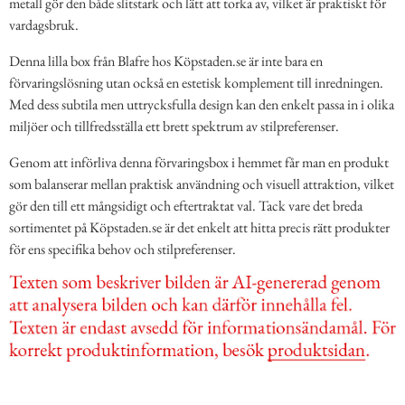
metall gör den både slitstark och lätt att torka av, vilket är praktiskt för
vardagsbruk.
Denna lilla box från Blafre hos Köpstaden.se är inte bara en
förvaringslösning utan också en estetisk komplement till inredningen.
Med dess subtila men uttrycksfulla design kan den enkelt passa in i olika
miljöer och tillfredsställa ett brett spektrum av stilpreferenser.
Genom att införliva denna förvaringsbox i hemmet får man en produkt
som balanserar mellan praktisk användning och visuell attraktion, vilket
gör den till ett mångsidigt och eftertraktat val. Tack vare det breda
sortimentet på Köpstaden.se är det enkelt att hitta precis rätt produkter
för ens specifika behov och stilpreferenser.