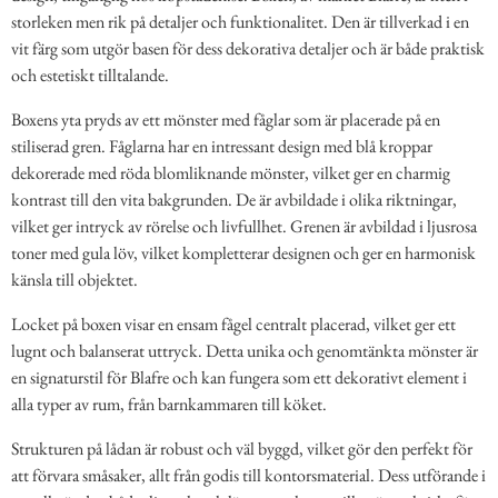
storleken men rik på detaljer och funktionalitet. Den är tillverkad i en
vit färg som utgör basen för dess dekorativa detaljer och är både praktisk
och estetiskt tilltalande.
Boxens yta pryds av ett mönster med fåglar som är placerade på en
stiliserad gren. Fåglarna har en intressant design med blå kroppar
dekorerade med röda blomliknande mönster, vilket ger en charmig
kontrast till den vita bakgrunden. De är avbildade i olika riktningar,
vilket ger intryck av rörelse och livfullhet. Grenen är avbildad i ljusrosa
toner med gula löv, vilket kompletterar designen och ger en harmonisk
känsla till objektet.
Locket på boxen visar en ensam fågel centralt placerad, vilket ger ett
lugnt och balanserat uttryck. Detta unika och genomtänkta mönster är
en signaturstil för Blafre och kan fungera som ett dekorativt element i
alla typer av rum, från barnkammaren till köket.
Strukturen på lådan är robust och väl byggd, vilket gör den perfekt för
att förvara småsaker, allt från godis till kontorsmaterial. Dess utförande i