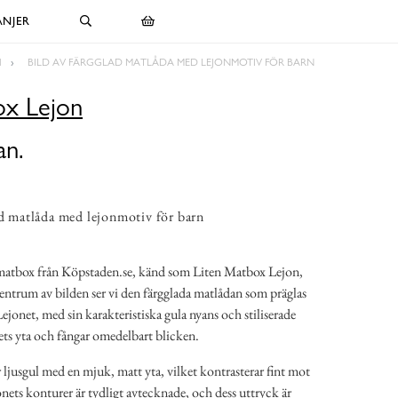
NJER
N
BILD AV FÄRGGLAD MATLÅDA MED LEJONMOTIV FÖR BARN
ox Lejon
an.
ad matlåda med lejonmotiv för barn
k matbox från Köpstaden.se, känd som Liten Matbox Lejon,
 centrum av bilden ser vi den färgglada matlådan som präglas
Lejonet, med sin karakteristiska gula nyans och stiliserade
ets yta och fångar omedelbart blicken.
 ljusgul med en mjuk, matt yta, vilket kontrasterar fint mot
jonets konturer är tydligt avtecknade, och dess uttryck är