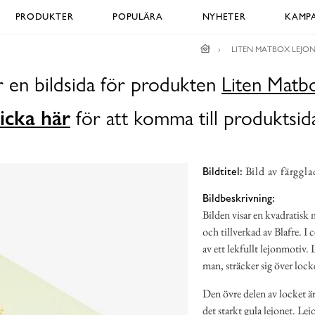
PRODUKTER
POPULÄRA
NYHETER
KAMPA
LITEN MATBOX LEJO
r en bildsida för produkten
Liten Matb
icka här
för att komma till produktsid
Bild av färggl
Bildtitel:
Bildbeskrivning:
Bilden visar en kvadratis
och tillverkad av Blafre. I
av ett lekfullt lejonmotiv. 
man, sträcker sig över lock
Den övre delen av locket är
det starkt gula lejonet. Le