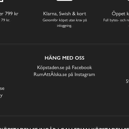
ver 799 kr
Klarna, Swish & kort
Öppet k
 79 kr.
Genomför köpet utan krav på
Full bytes- och re
inloggning.
HÄNG MED OSS
Köpstaden.se på Facebook
RumAttÄlska.se på Instagram
5
se
cy