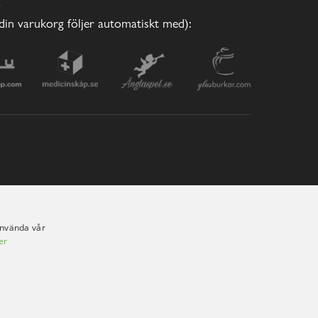
E
(din varukorg följer automatiskt med):
använda vår
er