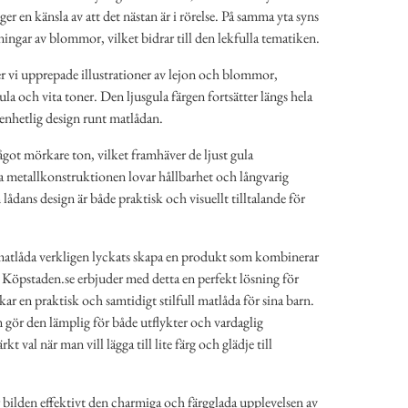
ger en känsla av att det nästan är i rörelse. På samma yta syns
ingar av blommor, vilket bidrar till den lekfulla tematiken.
r vi upprepade illustrationer av lejon och blommor,
la och vita toner. Den ljusgula färgen fortsätter längs hela
 enhetlig design runt matlådan.
ågot mörkare ton, vilket framhäver de ljust gula
a metallkonstruktionen lovar hållbarhet och långvarig
ådans design är både praktisk och visuellt tilltalande för
 matlåda verkligen lyckats skapa en produkt som kombinerar
. Köpstaden.se erbjuder med detta en perfekt lösning för
r en praktisk och samtidigt stilfull matlåda för sina barn.
ör den lämplig för både utflykter och vardaglig
 val när man vill lägga till lite färg och glädje till
bilden effektivt den charmiga och färgglada upplevelsen av