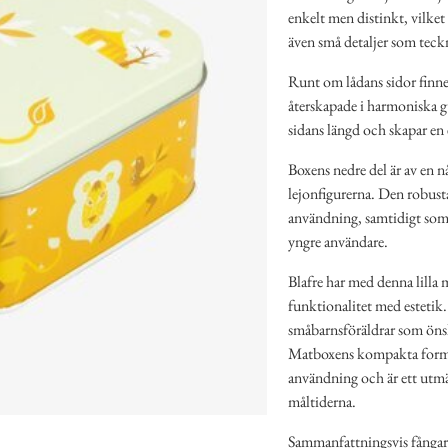
enkelt men distinkt, vilket 
även små detaljer som teckn
Runt om lådans sidor finne
återskapade i harmoniska gu
sidans längd och skapar en
Boxens nedre del är av en n
lejonfigurerna. Den robust
användning, samtidigt som l
yngre användare.
Blafre har med denna lilla
funktionalitet med estetik
småbarnsföräldrar som önska
Matboxens kompakta form g
användning och är ett utmärkt
måltiderna.
Sammanfattningsvis fångar 