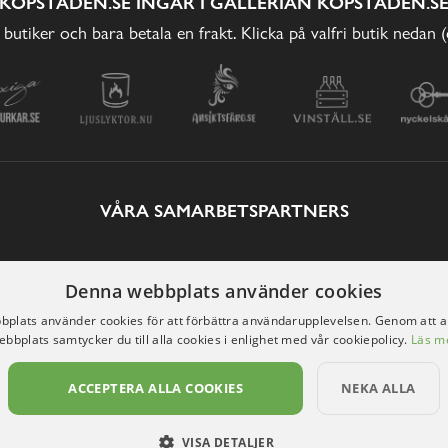
KÖPSTADEN.SE INGÅR I GALLERIAN KÖPSTADEN.S
 butiker och bara betala en frakt. Klicka på valfri butik nedan 
VÅRA SAMARBETSPARTNERS
Denna webbplats använder cookies
plats använder cookies för att förbättra användarupplevelsen. Genom att 
ebbplats samtycker du till alla cookies i enlighet med vår cookiepolicy.
Läs m
ACCEPTERA ALLA COOKIES
NEKA ALLA
VISA DETALJER