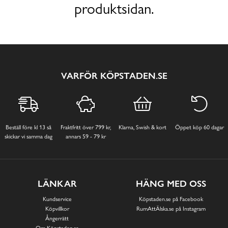
produktsidan.
VARFÖR KÖPSTADEN.SE
Beställ före kl 13 så
Fraktfritt över 799 kr,
Klarna, Swish & kort
Öppet köp 60 dagar
skickar vi samma dag
annars 59 - 79 kr
LÄNKAR
HÄNG MED OSS
Kundservice
Köpstaden.se på Facebook
Köpvillkor
RumAttÄlska.se på Instagram
Ångerrätt
Om Köpstaden.se