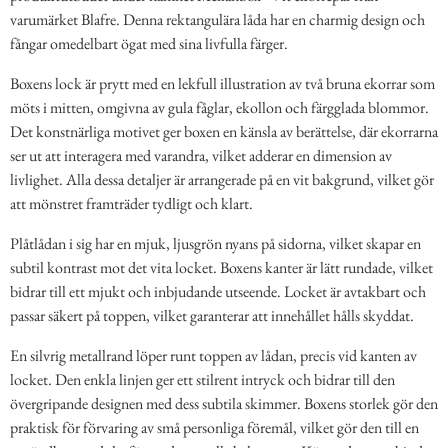
varumärket Blafre. Denna rektangulära låda har en charmig design och
fångar omedelbart ögat med sina livfulla färger.
Boxens lock är prytt med en lekfull illustration av två bruna ekorrar som
möts i mitten, omgivna av gula fåglar, ekollon och färgglada blommor.
Det konstnärliga motivet ger boxen en känsla av berättelse, där ekorrarna
ser ut att interagera med varandra, vilket adderar en dimension av
livlighet. Alla dessa detaljer är arrangerade på en vit bakgrund, vilket gör
att mönstret framträder tydligt och klart.
Plåtlådan i sig har en mjuk, ljusgrön nyans på sidorna, vilket skapar en
subtil kontrast mot det vita locket. Boxens kanter är lätt rundade, vilket
bidrar till ett mjukt och inbjudande utseende. Locket är avtakbart och
passar säkert på toppen, vilket garanterar att innehållet hålls skyddat.
En silvrig metallrand löper runt toppen av lådan, precis vid kanten av
locket. Den enkla linjen ger ett stilrent intryck och bidrar till den
övergripande designen med dess subtila skimmer. Boxens storlek gör den
praktisk för förvaring av små personliga föremål, vilket gör den till en