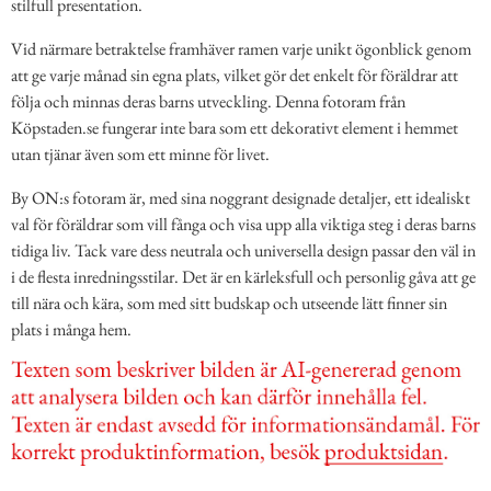
stilfull presentation.
Vid närmare betraktelse framhäver ramen varje unikt ögonblick genom
att ge varje månad sin egna plats, vilket gör det enkelt för föräldrar att
följa och minnas deras barns utveckling. Denna fotoram från
Köpstaden.se fungerar inte bara som ett dekorativt element i hemmet
utan tjänar även som ett minne för livet.
By ON:s fotoram är, med sina noggrant designade detaljer, ett idealiskt
val för föräldrar som vill fånga och visa upp alla viktiga steg i deras barns
tidiga liv. Tack vare dess neutrala och universella design passar den väl in
i de flesta inredningsstilar. Det är en kärleksfull och personlig gåva att ge
till nära och kära, som med sitt budskap och utseende lätt finner sin
plats i många hem.