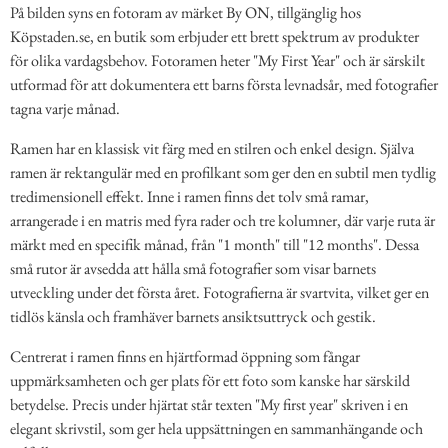
På bilden syns en fotoram av märket By ON, tillgänglig hos
Köpstaden.se, en butik som erbjuder ett brett spektrum av produkter
för olika vardagsbehov. Fotoramen heter "My First Year" och är särskilt
utformad för att dokumentera ett barns första levnadsår, med fotografier
tagna varje månad.
Ramen har en klassisk vit färg med en stilren och enkel design. Själva
ramen är rektangulär med en profilkant som ger den en subtil men tydlig
tredimensionell effekt. Inne i ramen finns det tolv små ramar,
arrangerade i en matris med fyra rader och tre kolumner, där varje ruta är
märkt med en specifik månad, från "1 month" till "12 months". Dessa
små rutor är avsedda att hålla små fotografier som visar barnets
utveckling under det första året. Fotografierna är svartvita, vilket ger en
tidlös känsla och framhäver barnets ansiktsuttryck och gestik.
Centrerat i ramen finns en hjärtformad öppning som fångar
uppmärksamheten och ger plats för ett foto som kanske har särskild
betydelse. Precis under hjärtat står texten "My first year" skriven i en
elegant skrivstil, som ger hela uppsättningen en sammanhängande och