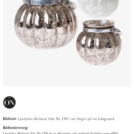
Ljuslykta Melanie från By ON i tre färger på vit bakgrund
Bildtitel:
Bildbeskrivning:
Ljuslykta Melanie från By ON är en dekorativ och praktisk ljuslykta som tillför