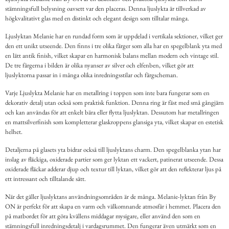
stämningsfull belysning oavsett var den placeras. Denna ljuslykta är tillverkad av
högkvalitativt glas med en distinkt och elegant design som tilltalar många.
Ljuslyktan Melanie har en rundad form som är uppdelad i vertikala sektioner, vilket ger
den ett unikt utseende. Den finns i tre olika färger som alla har en spegelblank yta med
en lätt antik finish, vilket skapar en harmonisk balans mellan modern och vintage stil.
De tre färgerna i bilden är olika nyanser av silver och elfenben, vilket gör att
ljuslyktorna passar in i många olika inredningsstilar och färgscheman.
Varje Ljuslykta Melanie har en metallring i toppen som inte bara fungerar som en
dekorativ detalj utan också som praktisk funktion. Denna ring är fäst med små gångjärn
och kan användas för att enkelt bära eller flytta ljuslyktan. Dessutom har metallringen
en mattsilverfinish som kompletterar glaskroppens glansiga yta, vilket skapar en estetisk
helhet.
Detaljerna på glasets yta bidrar också till ljuslyktans charm. Den spegelblanka ytan har
inslag av fläckiga, oxiderade partier som ger lyktan ett vackert, patinerat utseende. Dessa
oxiderade fläckar adderar djup och textur till lyktan, vilket gör att den reflekterar ljus på
ett intressant och tilltalande sätt.
När det gäller ljuslyktans användningsområden är de många. Melanie-lyktan från By
ON är perfekt för att skapa en varm och välkomnande atmosfär i hemmet. Placera den
på matbordet för att göra kvällens middagar mysigare, eller använd den som en
stämningsfull inredningsdetalj i vardagsrummet. Den fungerar även utmärkt som en