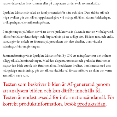
vacker dekoration i sovrummet eller på uteplatsen under svala sommarkvällar.
Ljuslykta Melanie är också en ideal presentidé för nära och kära. Dess tidlösa stil och
höga kvalitet gör den till en uppskattad gåva vid många tillfällen, såsom födelsedagar,
bröllopsdagar, eller inflyttningsfester.
I omgivningen på bilden ser vi att de tre ljuslyktorna är placerade mot en vit bakgrund,
vilket framhäver deras design och färgkaraktär på ett tydligt sätt. Bildens rena och enkla
layout gör det enkelt att fokusera på produkten och dess detaljer, utan visuella
störningar från omgivningen.
Sammanfattningsvis är Ljuslykta Melanie från By ON ett mångfacetterat och stilrent
tillägg till alla heminredningar. Med dess eleganta utseende och praktiska funktioner
skapar den både estetik och funktionalitet. Produktens kvalitet, kombinerat med dess
mångsidiga användning, gör den till ett idealiskt val för att införliva en skön och varm
atmosfär i varje rum.