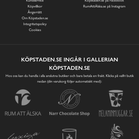
Kundservice
Köpstaden.se på Facebook
Köpvillkor
RumAttÄlska.se på Instagram
Ångerrätt
Om Köpstaden.se
Integritetspolicy
Cookies
KÖPSTADEN.SE INGÅR I GALLERIAN
KÖPSTADEN.SE
Hos oss kan du handla i alla anslutna butiker och bara betala en frakt. Klicka på valfri butik
nedan (din varukorg följer automatiskt med):