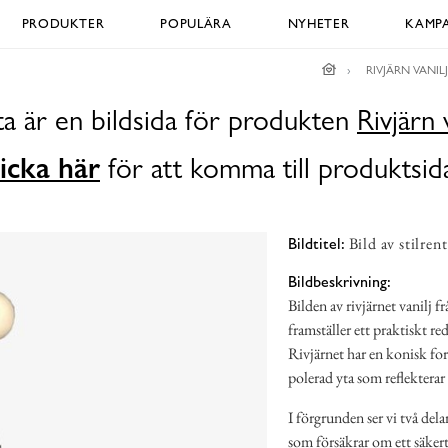
PRODUKTER
POPULÄRA
NYHETER
KAMPA
RIVJÄRN VANILJ
a är en bildsida för produkten
Rivjärn 
icka här
för att komma till produktsid
Bild av stilren
Bildtitel:
Bildbeskrivning:
Bilden av rivjärnet vanilj
framställer ett praktiskt 
Rivjärnet har en konisk for
polerad yta som reflekterar
I förgrunden ser vi två dela
som försäkrar om ett säkert