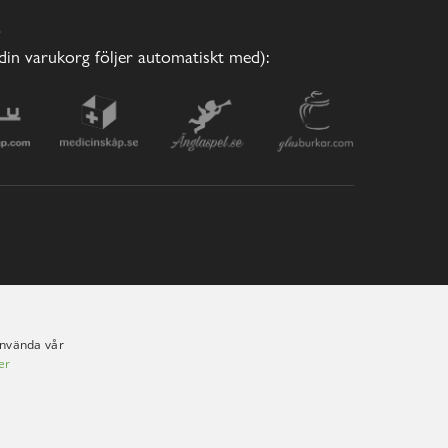
E
(din varukorg följer automatiskt med):
använda vår
er