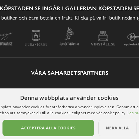
KÖPSTADEN.SE INGÅR I GALLERIAN KÖPSTADEN.S
 butiker och bara betala en frakt. Klicka på valfri butik nedan 
VÅRA SAMARBETSPARTNERS
Denna webbplats använder cookies
plats använder cookies för att förbättra användarupplevelsen. Genom att 
ebbplats samtycker du till alla cookies i enlighet med vår cookiepolicy.
Läs m
ACCEPTERA ALLA COOKIES
NEKA ALLA