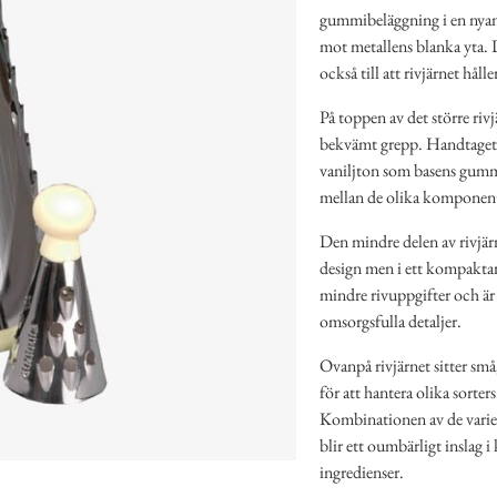
gummibeläggning i en nyans 
mot metallens blanka yta. D
också till att rivjärnet håll
På toppen av det större rivjä
bekvämt grepp. Handtaget h
vaniljton som basens gummib
mellan de olika komponen
Den mindre delen av rivjär
design men i ett kompaktar
mindre rivuppgifter och är
omsorgsfulla detaljer.
Ovanpå rivjärnet sitter små,
för att hantera olika sorters
Kombinationen av de variera
blir ett oumbärligt inslag i
ingredienser.