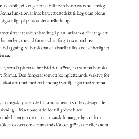
av vanilj, vilket ger ett subtilt och kontrasterande inslag
enna funktion är inte bara ett estetiskt tillägg utan bidrar
er sig stadigt på plats under användning.
rnet sitter ett robust handtag i plast, utformat för att ge ett
ar en len, rundad form och är färgat i samma ljusa
eläggning, vilket skapar en visuellt tilltalande enhetlighet
terna.
net, som är placerad bredvid den större, har samma koniska
e format. Den fungerar som ett kompletterande verktyg för
 också utrustad med ett handtag i vanilj, lager med samma
 strategiskt placerade hål som varierar i storlek, designade
 rivning – från finare strimlor till grövre biter.
nde hålen gör detta rivjärn särskilt mångsidigt, och det
 köket, oavsett om det används för ost, grönsaker eller andra