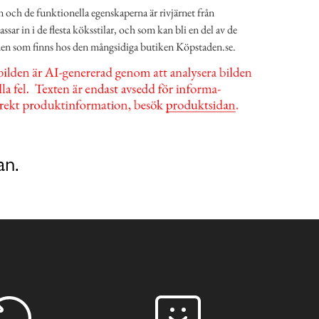
 och de funktionella egenskaperna är rivjärnet från
ar in i de flesta köksstilar, och som kan bli en del av de
en som finns hos den mångsidiga butiken Köpstaden.se.
an.