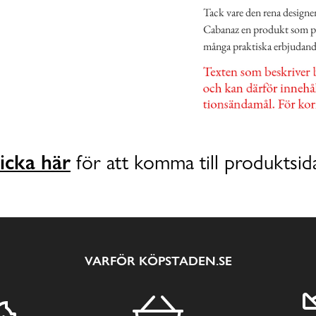
Tack vare den rena designen
Cabanaz en produkt som pass
många praktiska erbjudand
icka här
för att komma till produktsid
VARFÖR KÖPSTADEN.SE