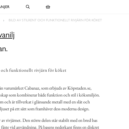
NJER
BILD AV STILRENT OCH FUNKTIONELLT RIVJÄRN FÖR KÖKET
vanilj
an.
t och funktionellt rivjärn för köket
 från varumärket Cabanaz, som erbjuds av Köpstaden.se,
redskap som kombinerar både funktion och stil i köksmiljön.
m och är tillverkat i glänsande metall med en slät och
 ljuset på ett sätt som framhäver dess moderna design.
r av rivjärnet. Den större delen står stabilt med en bred bas
 fäste vid användning. På basens nederkant finns en diskret