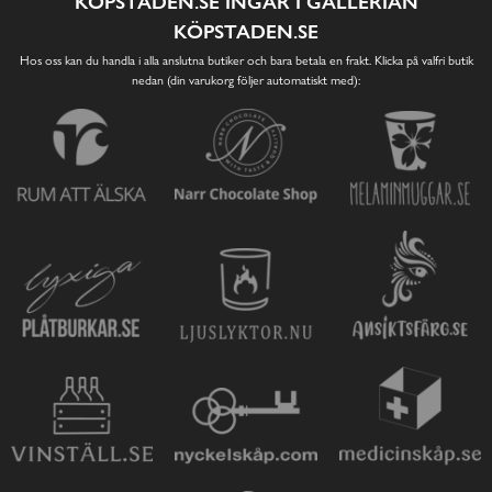
KÖPSTADEN.SE INGÅR I GALLERIAN
KÖPSTADEN.SE
Hos oss kan du handla i alla anslutna butiker och bara betala en frakt. Klicka på valfri butik
nedan (din varukorg följer automatiskt med):