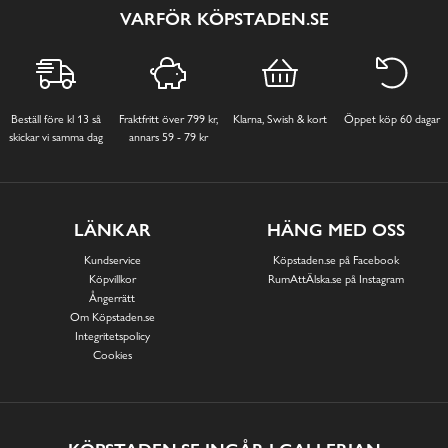
VARFÖR KÖPSTADEN.SE
Beställ före kl 13 så
Fraktfritt över 799 kr,
Klarna, Swish & kort
Öppet köp 60 dagar
skickar vi samma dag
annars 59 - 79 kr
LÄNKAR
HÄNG MED OSS
Kundservice
Köpstaden.se på Facebook
Köpvillkor
RumAttÄlska.se på Instagram
Ångerrätt
Om Köpstaden.se
Integritetspolicy
Cookies