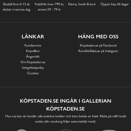
Beställ före kl 13 så
Fraktfritt över 799 kr,
Klarna, Swish & kort
Öppet köp 60 dagar
skickar vi samma dag
annars 59 - 79 kr
LÄNKAR
HÄNG MED OSS
Kundservice
Köpstaden.se på Facebook
Köpvillkor
RumAttÄlska.se på Instagram
Ångerrätt
Om Köpstaden.se
Integritetspolicy
Cookies
KÖPSTADEN.SE INGÅR I GALLERIAN
KÖPSTADEN.SE
Hos oss kan du handla i alla anslutna butiker och bara betala en frakt. Klicka på valfri butik
nedan (din varukorg följer automatiskt med):