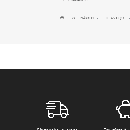
VARUMÄRKEN
CHIC ANTIQUE
Blixtsnabb leverans
Fraktfritt ö