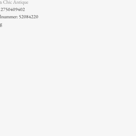
e:
Chic Antique
12750409402
kelnummer: 52084220
 g