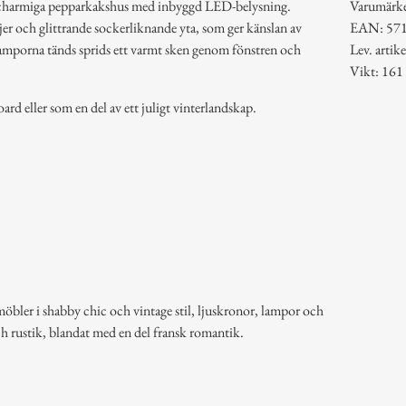
 charmiga pepparkakshus med inbyggd LED-belysning.
Varumärk
er och glittrande sockerliknande yta, som ger känslan av
EAN: 57
lamporna tänds sprids ett varmt sken genom fönstren och
Lev. arti
Vikt: 161
board eller som en del av ett juligt vinterlandskap.
möbler i shabby chic och vintage stil, ljuskronor, lampor och
ch rustik, blandat med en del fransk romantik.