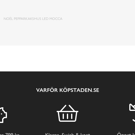
NOËL PEPPARKAKSHUS LED MOCCA
VARFÖR KÖPSTADEN.SE
ver 799 kr
Klarna, Swish & kort
Öppet k