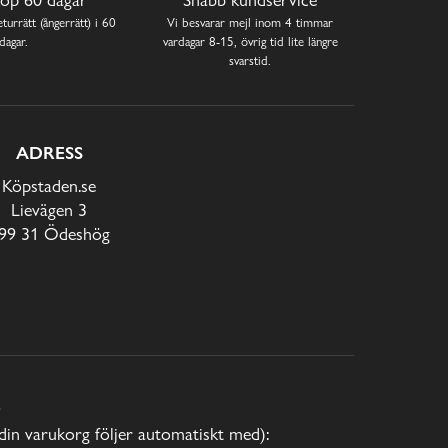
turrätt (ångerrätt) i 60
Vi besvarar mejl inom 4 timmar
dagar.
vardagar 8-15, övrig tid lite längre
svarstid.
ADRESS
Köpstaden.se
Lievägen 3
99 31 Ödeshög
E
(din varukorg följer automatiskt med):