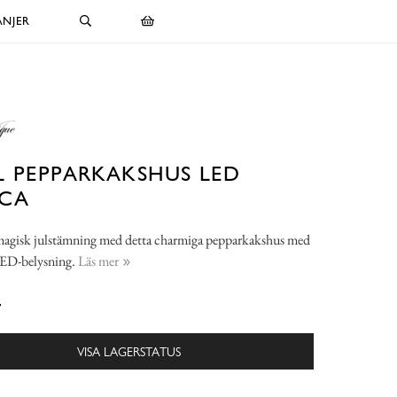
NJER
 PEPPARKAKSHUS LED
CA
magisk julstämning med detta charmiga pepparkakshus med
ED-belysning.
Läs mer
-
VISA LAGERSTATUS