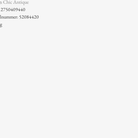
e:
Chic Antique
12750409440
kelnummer: 52084420
 g