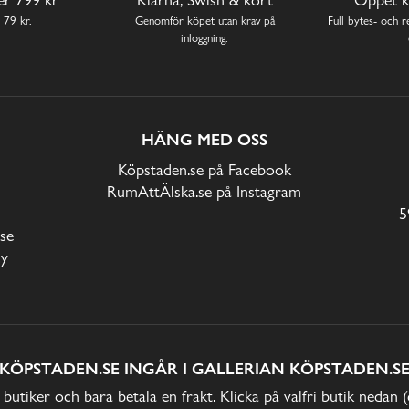
 79 kr.
Genomför köpet utan krav på
Full bytes- och re
inloggning.
HÄNG MED OSS
Köpstaden.se på Facebook
RumAttÄlska.se på Instagram
5
se
cy
KÖPSTADEN.SE INGÅR I GALLERIAN KÖPSTADEN.S
 butiker och bara betala en frakt. Klicka på valfri butik nedan 