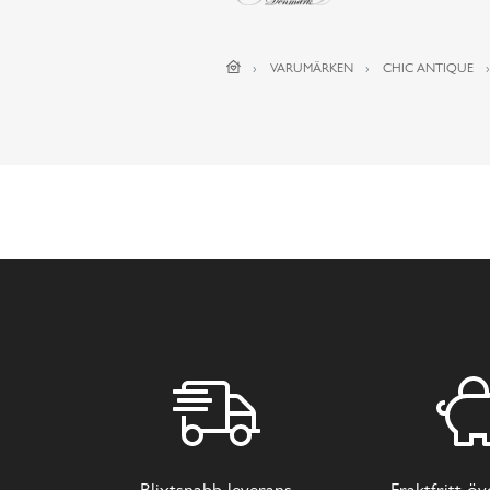
VARUMÄRKEN
CHIC ANTIQUE
Blixtsnabb leverans
Fraktfritt ö