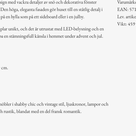
sign med vackra detaljer av snö och dekorativa fönster
Varumärk
 Den höga, eleganta fasaden gör huset till en ståtlig detalj i
EAN: 57
på en hylla som på ett sideboard eller i en julby.
Lev. arti
Vikt: 459
mplar unikt, och det är utrustat med LED-belysning och en
apa en stämningsfull känsla i hemmet under advent och jul.
0 cm.
möbler i shabby chic och vintage stil, ljuskronor, lampor och
ch rustik, blandat med en del fransk romantik.