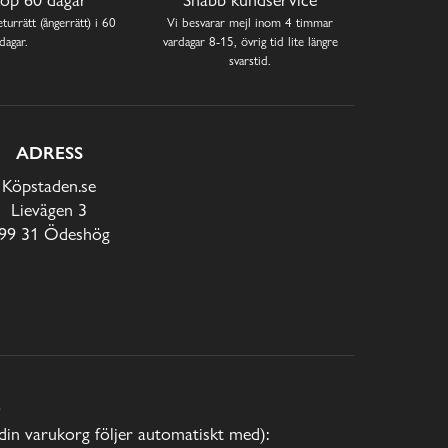
turrätt (ångerrätt) i 60
Vi besvarar mejl inom 4 timmar
dagar.
vardagar 8-15, övrig tid lite längre
svarstid.
ADRESS
Köpstaden.se
Lievägen 3
99 31 Ödeshög
E
(din varukorg följer automatiskt med):