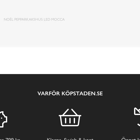
NOËL PEPPARKAKSHUS LED MOCCA
VARFÖR KÖPSTADEN.SE
ver 799 kr
Klarna, Swish & kort
Öppet k