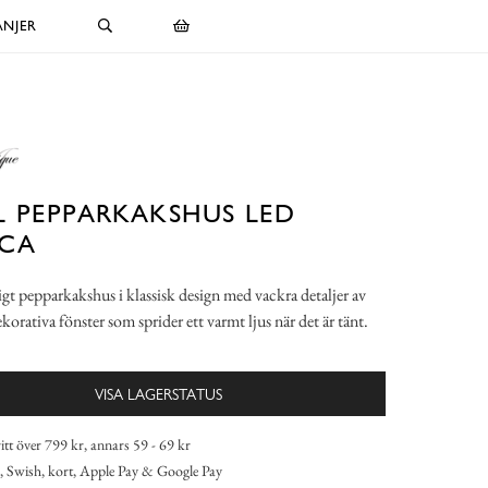
NJER
 PEPPARKAKSHUS LED
CA
gt pepparkakshus i klassisk design med vackra detaljer av
korativa fönster som sprider ett varmt ljus när det är tänt.
VISA LAGERSTATUS
itt över 799 kr, annars 59 - 69 kr
 Swish, kort, Apple Pay & Google Pay