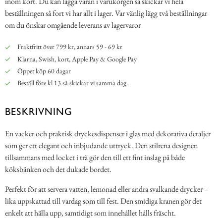
inom kort. Du kan lägga varan i varukorgen så skickar vi hela
beställningen så fort vi har allt i lager. Var vänlig lägg två beställningar
om du önskar omgående leverans av lagervaror
Fraktfritt över 799 kr, annars 59 - 69 kr
Klarna, Swish, kort, Apple Pay & Google Pay
Öppet köp 60 dagar
Beställ före kl 13 så skickar vi samma dag.
BESKRIVNING
En vacker och praktisk dryckesdispenser i glas med dekorativa detaljer
som ger ett elegant och inbjudande uttryck. Den stilrena designen
tillsammans med locket i trä gör den till ett fint inslag på både
köksbänken och det dukade bordet.
Perfekt för att servera vatten, lemonad eller andra svalkande drycker –
lika uppskattad till vardag som till fest. Den smidiga kranen gör det
enkelt att hälla upp, samtidigt som innehållet hålls fräscht.