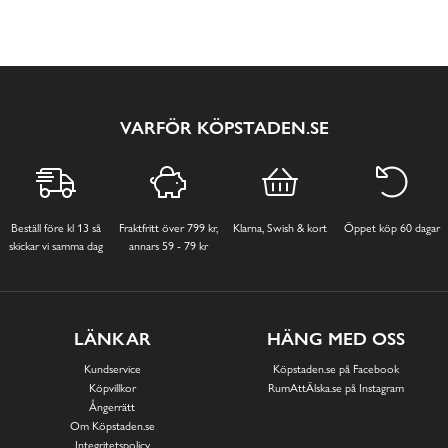
VARFÖR KÖPSTADEN.SE
Beställ före kl 13 så
Fraktfritt över 799 kr,
Klarna, Swish & kort
Öppet köp 60 dagar
skickar vi samma dag
annars 59 - 79 kr
LÄNKAR
HÄNG MED OSS
Kundservice
Köpstaden.se på Facebook
Köpvillkor
RumAttÄlska.se på Instagram
Ångerrätt
Om Köpstaden.se
Integritetspolicy