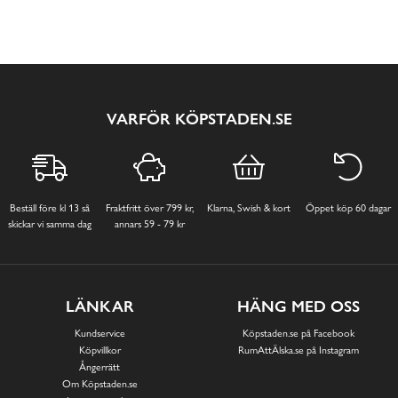
VARFÖR KÖPSTADEN.SE
Beställ före kl 13 så
Fraktfritt över 799 kr,
Klarna, Swish & kort
Öppet köp 60 dagar
skickar vi samma dag
annars 59 - 79 kr
LÄNKAR
HÄNG MED OSS
Kundservice
Köpstaden.se på Facebook
Köpvillkor
RumAttÄlska.se på Instagram
Ångerrätt
Om Köpstaden.se