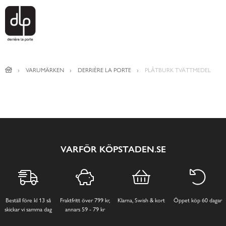
VARUMÄRKEN
DERRIÈRE LA PORTE
PLÅTBURK TVÄTTMEDEL
VARFÖR KÖPSTADEN.SE
Beställ före kl 13 så
Fraktfritt över 799 kr,
Klarna, Swish & kort
Öppet köp 60 dagar
skickar vi samma dag
annars 59 - 79 kr