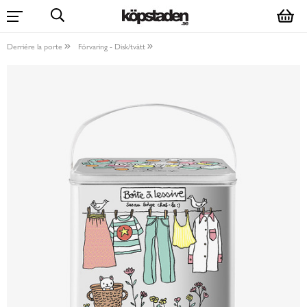
Derriére la porte
Förvaring - Disk/tvätt