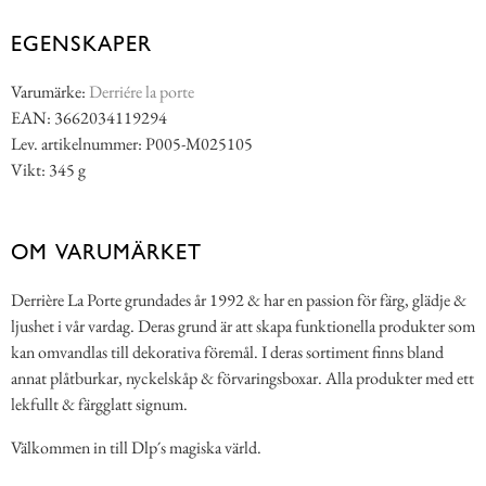
EGENSKAPER
Varumärke:
Derriére la porte
EAN: 3662034119294
Lev. artikelnummer: P005-M025105
Vikt: 345 g
OM VARUMÄRKET
Derrière La Porte grundades år 1992 & har en passion för färg, glädje &
ljushet i vår vardag. Deras grund är att skapa funktionella produkter som
kan omvandlas till dekorativa föremål. I deras sortiment finns bland
annat plåtburkar, nyckelskåp & förvaringsboxar. Alla produkter med ett
lekfullt & färgglatt signum.
Välkommen in till Dlp´s magiska värld.