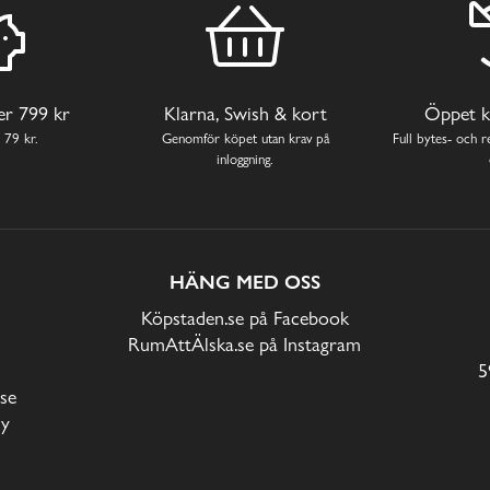
ver 799 kr
Klarna, Swish & kort
Öppet k
 79 kr.
Genomför köpet utan krav på
Full bytes- och re
inloggning.
HÄNG MED OSS
Köpstaden.se på Facebook
RumAttÄlska.se på Instagram
5
se
cy