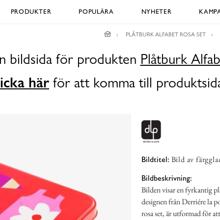
PRODUKTER
POPULÄRA
NYHETER
KAMPA
PLÅTBURK ALFABET ROSA SET
n bildsida för produkten
Plåtburk Alfab
icka här
för att komma till produktsid
Bild av färggl
Bildtitel:
Bildbeskrivning:
Bilden visar en fyrkantig 
designen från Derriére la 
rosa set, är utformad för at