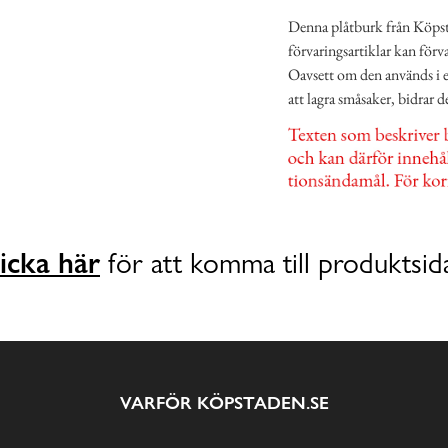
Denna plåtburk från Köpsta
förvaringsartiklar kan förv
Oavsett om den används i et
att lagra småsaker, bidrar d
icka här
för att komma till produktsid
VARFÖR KÖPSTADEN.SE