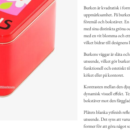
Burken är kvadratisk i form
uppmärksamhet. På burkens 
föremål och bokstäver. En 
med sina distinkta gröna o
med en vit blomma och ett 
vilket bidrar till designens 
Burkens väggar är släta och
utseende, vilket gör burke
funktionell och estetiskt ti
köket eller på kontoret.
Kontrasten mellan den djup
dynamisk visuell effekt. T
bokstäver mot den färggla
Plåtets blanka ytfinish refle
utseende. Det syns att varu
former för att göra något s