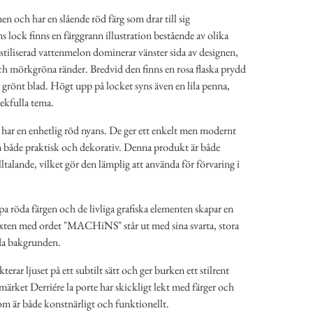
en och har en slående röd färg som drar till sig
lock finns en färggrann illustration bestående av olika
stiliserad vattenmelon dominerar vänster sida av designen,
ch mörkgröna ränder. Bredvid den finns en rosa flaska prydd
grönt blad. Högt upp på locket syns även en lila penna,
lekfulla tema.
 har en enhetlig röd nyans. De ger ett enkelt men modernt
n både praktisk och dekorativ. Denna produkt är både
lltalande, vilket gör den lämplig att använda för förvaring i
a röda färgen och de livliga grafiska elementen skapar en
exten med ordet "MACHiNS" står ut med sina svarta, stora
da bakgrunden.
kterar ljuset på ett subtilt sätt och ger burken ett stilrent
märket Derriére la porte har skickligt lekt med färger och
om är både konstnärligt och funktionellt.