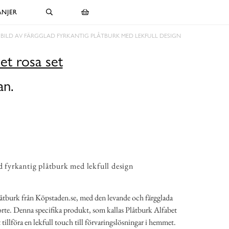
NJER
BILD AV FÄRGGLAD FYRKANTIG PLÅTBURK MED LEKFULL DESIGN
et rosa set
an.
ad fyrkantig plåtburk med lekfull design
plåtburk från Köpstaden.se, med den levande och färgglada
porte. Denna specifika produkt, som kallas Plåtburk Alfabet
t tillföra en lekfull touch till förvaringslösningar i hemmet.