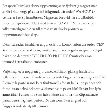
Ett speciellt inslag i denna uppsättning är en fyrkantig magnet med
skrift i rödorange på aqua-blå bakgrund, där ordet "WAHOU" är
centrerat i ett stjärnmönster. Magneten bredvid har ett talbubbla-
utseende i grönt och blått med texten "COME ON" i en rosa nyans,
vilket ytterligare bidrar till temat av att skicka positiva och
uppmuntrande budskap.
Den sista raden innehåller en gul och rosa kombination där ordet "YES"
är i mitten av en oval form, samt en större rektangulär magnet med gul
bakgrund där texten "YOU'RE SO PRETTY" framträder i rosa,
inramad i ett talbubblemönster.
Varje magnet är noggrant gjord med en blank, glansig finish som
reflekterar ljuset och framhäver de levande färgerna. Dessa magneter från
Derriére la porte är inte bara funktionella för att hålla upp papper och
foton, utan också dekorativa element som på ett lekfullt sätt kan lyfta
atmosfären i vilket kök som helst. Finns att köpa hos Köpstaden.se,
passar dessa magneter perfekt för den som söker en glad och
färgsprakande detalj till hemmet.