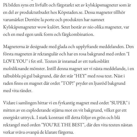
På bilden syns ett livfullt och färgstarkt set av kylskåpsmagneter som är
en del av produktutbudet hos Köpstaden.se. Dessa magneter tillhör
varumärket Derriére la porte och produkten har namnet
Kylskåpsmagneter wow kulört. Setet består av nio olika magneter, var
och en med egen unik form och färgkombination.
Magneterna är designade med glada och upplyftande meddelanden. Den
första magneten är rektangulär och har en rosa bakgrund med orden "I
LOVE YOU" i fet stil. Texten är inramad av ett turkosblått
molnliknande mönster. Intill denna magnet ser vi nästa meddelande, i en
talbubbla på gul bakgrund, där det står "HEY" med rosa text. Näst i
raden finns en magnet där ordet "TOP!" pryder en ljusröd bakgrund
med vita ränder.
Vidare i samlingen hittar vi en fyrkantig magnet med ordet "SUPER" i
mitten av en exploderande stjärna mot en vit bakgrund, vilket ger ett
energiskt uttryck. I stark kontrast till detta följer en grön och blå
rektangel med orden "YOU'RE THE BEST", där den vita texten nästan
verkar sväva ovanpå de klarare färgerna.