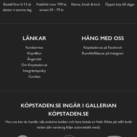
Beställ före kl 13 så
Fraktfritt över 799 kr,
Klarna, Swish & kort
Öppet köp 60 dagar
skickar vi samma dag
annars 59 - 79 kr
LÄNKAR
HÄNG MED OSS
Kundservice
Köpstaden.se på Facebook
Köpvillkor
RumAttÄlska.se på Instagram
Ångerrätt
Om Köpstaden.se
Integritetspolicy
Cookies
KÖPSTADEN.SE INGÅR I GALLERIAN
KÖPSTADEN.SE
Hos oss kan du handla i alla anslutna butiker och bara betala en frakt. Klicka på valfri butik
nedan (din varukorg följer automatiskt med):