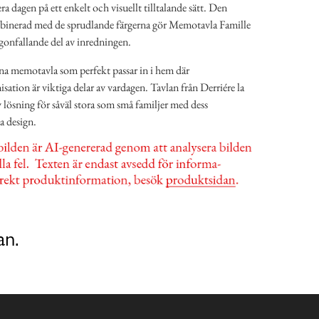
dagen på ett enkelt och visuellt tilltalande sätt. Den
binerad med de sprudlande färgerna gör Memotavla Famille
ögonfallande del av inredningen.
na memotavla som perfekt passar in i hem där
tion är viktiga delar av vardagen. Tavlan från Derriére la
v lösning för såväl stora som små familjer med dess
a design.
an.