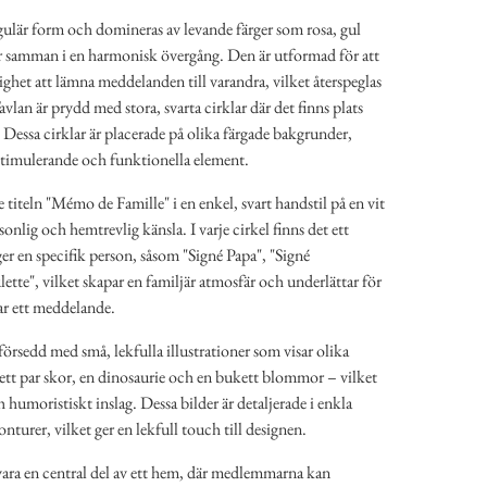
lär form och domineras av levande färger som rosa, gul
r samman i en harmonisk övergång. Den är utformad för att
het att lämna meddelanden till varandra, vilket återspeglas
vlan är prydd med stora, svarta cirklar där det finns plats
. Dessa cirklar är placerade på olika färgade bakgrunder,
t stimulerande och funktionella element.
 titeln "Mémo de Famille" i en enkel, svart handstil på en vit
onlig och hemtrevlig känsla. I varje cirkel finns det ett
 en specifik person, såsom "Signé Papa", "Signé
te", vilket skapar en familjär atmosfär och underlättar för
ar ett meddelande.
försedd med små, lekfulla illustrationer som visar olika
 ett par skor, en dinosaurie och en bukett blommor – vilket
h humoristiskt inslag. Dessa bilder är detaljerade i enkla
nturer, vilket ger en lekfull touch till designen.
ara en central del av ett hem, där medlemmarna kan