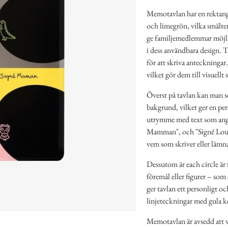
Memotavlan har en rektangu
och limegrön, vilka smälte
ge familjemedlemmar möjlig
i dess användbara design. Ta
för att skriva anteckningar
vilket gör dem till visuell
Överst på tavlan kan man se
bakgrund, vilket ger en pers
utrymme med text som anger
Mamman", och "Signé Loulet
vem som skriver eller lämn
Dessutom är each circle är 
föremål eller figurer – som
ger tavlan ett personligt oc
linjeteckningar med gula ko
Memotavlan är avsedd att v