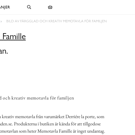
NJER
BILD AV FÄRGGLAD OCH KREATIV MEMOTAVLA FÖR FAMILJEN
Famille
an.
ad och kreativ memotavla för familjen
ch kreativ memotavla från varumärket Derriére la porte, som
aden.se. Produkterna i butiken är kända för att tillgodose
emotavlan som heter Memotavla Famille är inget undantag.