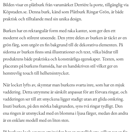
Bilden visar en plåtburk från varumärket Derriére la porte, tillgänglig via
Köpstaden.se. Denna burk, känd som Plåtburk Ringar Grön, är både
praktisk och tilltalande med sin unika design.
Burken har en rektangulär form med raka kanter, som ger den ett
modernt och stilrent utseende. Den yttre delen av burken är täckt av en
grön färg, som utgör en fin bakgrund till de dekorativa elementen. På
sidorna av burken finns små illustrationer och text, vilka bidrar till
produktens både praktiska och konstnärliga egenskaper. Texten, som
placerats på burkens framsida, har en handskriven stil vilket ger en
hemtrevlig touch till helhetsintrycket.
När locket lyfts av, skymtar man burkens svarta inre, som har en mjuk
vaddering. Detta utrymme är särskilt anpassat för att förvara ringar, och
vadderingen ser till att smyckena ligger stadigt utan att glida omkring.
Inuti burken, på den mörka bakgrunden, syns två ringar tydligt. Den
ena ringen är utsmyckad med en blomma i ljusa färger, medan den andra
är en enklare modell med en liten sten.
På burkens lock ser man att insidan har en metallisk yta, vilket ger en fin