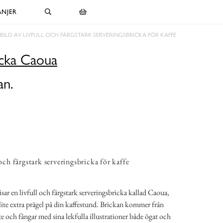
NJER
BILD AV LIVFULL OCH FÄRGSTARK SERVERINGSBRICKA FÖR KAFFE
icka Caoua
an.
 och färgstark serveringsbricka för kaffe
sar en livfull och färgstark serveringsbricka kallad Caoua,
a lite extra prägel på din kaffestund. Brickan kommer från
e och fångar med sina lekfulla illustrationer både ögat och