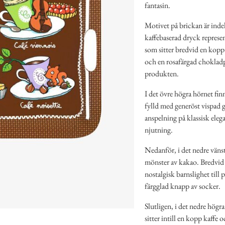
fantasin.
Motivet på brickan är indel
kaffebaserad dryck represen
som sitter bredvid en kop
och en rosafärgad chokladpra
produkten.
I det övre högra hörnet fin
fylld med generöst vispad g
anspelning på klassisk eleg
njutning.
Nedanför, i det nedre väns
mönster av kakao. Bredvid 
nostalgisk barnslighet till
färgglad knapp av socker.
Slutligen, i det nedre högra
sitter intill en kopp kaffe