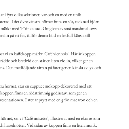
at i fyra olika sektioner, var och en med en unik
terad. I det övre vänstra hörnet finns en söt, tecknad björn
p märkt med 'P’tit caoua'. Omgiven av små marshmallows
lin på ett fat, tillför denna bild en lekfull känsla till
ner vi en kaffekopp märkt 'Café viennois'. Här är koppen
rädde och bredvid den står en liten violin, vilket ger en
ans. Den medföljande tårtan på fatet ger en känsla av lyx och
tra hörnet, står en cappuccinokopp dekorerad med ett
koppen finns en rödstrimmig godisstav, som ger en
 presentationen. Fatet är prytt med en grön macaron och en
 hörnet, ser vi ‘Café noisette’, illustrerat med en ekorre som
 och hasselnötter. Vid sidan av koppen finns en liten munk,