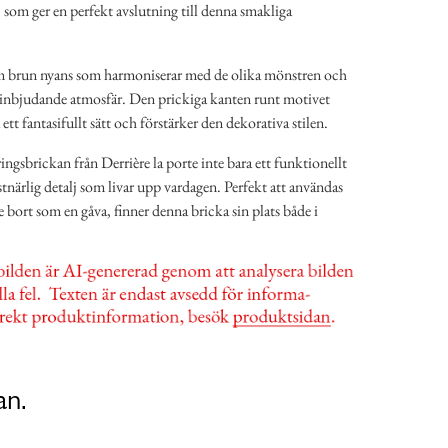
n, som ger en perfekt avslutning till denna smakliga
m brun nyans som harmoniserar med de olika mönstren och
 inbjudande atmosfär. Den prickiga kanten runt motivet
 ett fantasifullt sätt och förstärker den dekorativa stilen.
ringsbrickan från Derrière la porte inte bara ett funktionellt
närlig detalj som livar upp vardagen. Perfekt att användas
ge bort som en gåva, finner denna bricka sin plats både i
an.