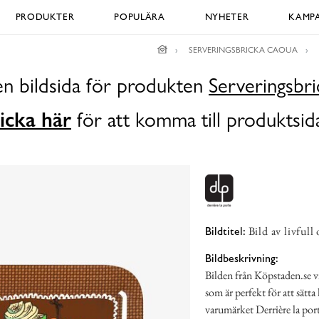
PRODUKTER
POPULÄRA
NYHETER
KAMPA
SERVERINGSBRICKA CAOUA
en bildsida för produkten
Serveringsbr
icka här
för att komma till produktsid
Bild av livfull
Bildtitel:
Bildbeskrivning:
Bilden från Köpstaden.se vi
som är perfekt för att sätt
varumärket Derrière la port