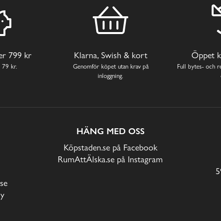
ver 799 kr
Klarna, Swish & kort
Öppet k
 79 kr.
Genomför köpet utan krav på
Full bytes- och re
inloggning.
HÄNG MED OSS
Köpstaden.se på Facebook
RumAttÄlska.se på Instagram
5
se
cy