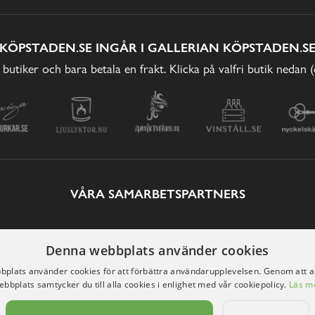
KÖPSTADEN.SE INGÅR I GALLERIAN KÖPSTADEN.S
 butiker och bara betala en frakt. Klicka på valfri butik nedan 
VÅRA SAMARBETSPARTNERS
Denna webbplats använder cookies
plats använder cookies för att förbättra användarupplevelsen. Genom att 
ebbplats samtycker du till alla cookies i enlighet med vår cookiepolicy.
Läs m