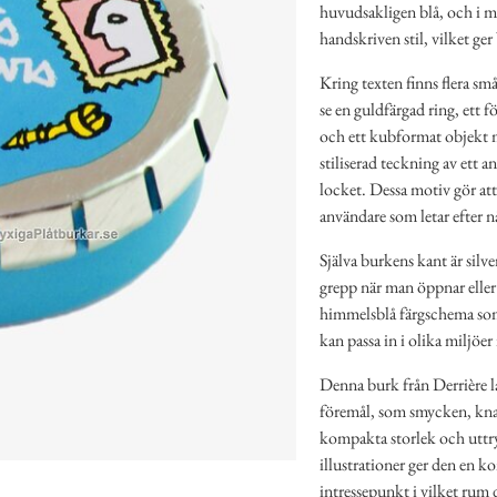
huvudsakligen blå, och i mi
handskriven stil, vilket ger
Kring texten finns flera sm
se en guldfärgad ring, ett 
och ett kubformat objekt m
stiliserad teckning av ett 
locket. Dessa motiv gör at
användare som letar efter nå
Själva burkens kant är silve
grepp när man öppnar elle
himmelsblå färgschema som 
kan passa in i olika miljöe
Denna burk från Derrière la
föremål, som smycken, kna
kompakta storlek och uttry
illustrationer ger den en ko
intressepunkt i vilket rum 