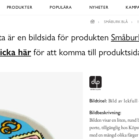
PRODUKTER
POPULÄRA
NYHETER
KAMPA
SMÅBURK BLÅ
a är en bildsida för produkten
Småburk
icka här
för att komma till produktsid
Bild av lekful
Bildtitel:
Bildbeskrivning:
Bilden visar en liten, run
porte, tillgänglig hos Köp
med en mängd olika färger o