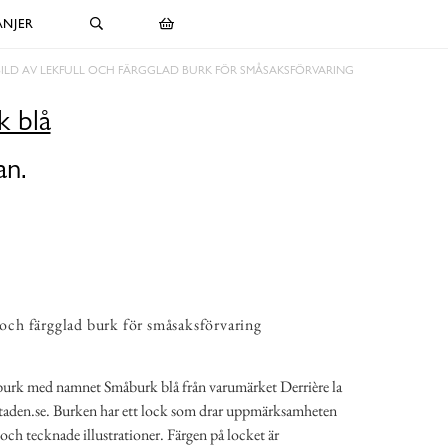
NJER
BILD AV LEKFULL OCH FÄRGGLAD BURK FÖR SMÅSAKSFÖRVARING
 blå
an.
l och färgglad burk för småsaksförvaring
d burk med namnet Småburk blå från varumärket Derrière la
staden.se. Burken har ett lock som drar uppmärksamheten
ch tecknade illustrationer. Färgen på locket är