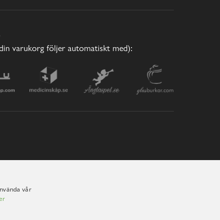
E
(din varukorg följer automatiskt med):
använda vår
er