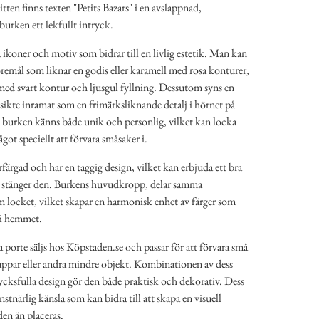
tten finns texten "Petits Bazars" i en avslappnad,
 burken ett lekfullt intryck.
å ikoner och motiv som bidrar till en livlig estetik. Man kan
föremål som liknar en godis eller karamell med rosa konturer,
ed svart kontur och ljusgul fyllning. Dessutom syns en
ansikte inramat som en frimärksliknande detalj i hörnet på
t burken känns både unik och personlig, vilket kan locka
got speciellt att förvara småsaker i.
rfärgad och har en taggig design, vilket kan erbjuda ett bra
r stänger den. Burkens huvudkropp, delar samma
locket, vilket skapar en harmonisk enhet av färger som
r i hemmet.
 porte säljs hos Köpstaden.se och passar för att förvara små
ppar eller andra mindre objekt. Kombinationen av dess
cksfulla design gör den både praktisk och dekorativ. Dess
nstnärlig känsla som kan bidra till att skapa en visuell
den än placeras.