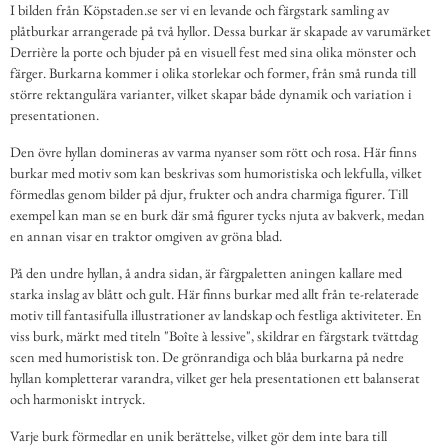
I bilden från Köpstaden.se ser vi en levande och färgstark samling av
plåtburkar arrangerade på två hyllor. Dessa burkar är skapade av varumärket
Derrière la porte och bjuder på en visuell fest med sina olika mönster och
färger. Burkarna kommer i olika storlekar och former, från små runda till
större rektangulära varianter, vilket skapar både dynamik och variation i
presentationen.
Den övre hyllan domineras av varma nyanser som rött och rosa. Här finns
burkar med motiv som kan beskrivas som humoristiska och lekfulla, vilket
förmedlas genom bilder på djur, frukter och andra charmiga figurer. Till
exempel kan man se en burk där små figurer tycks njuta av bakverk, medan
en annan visar en traktor omgiven av gröna blad.
På den undre hyllan, å andra sidan, är färgpaletten aningen kallare med
starka inslag av blått och gult. Här finns burkar med allt från te-relaterade
motiv till fantasifulla illustrationer av landskap och festliga aktiviteter. En
viss burk, märkt med titeln "Boîte à lessive", skildrar en färgstark tvättdag
scen med humoristisk ton. De grönrandiga och blåa burkarna på nedre
hyllan kompletterar varandra, vilket ger hela presentationen ett balanserat
och harmoniskt intryck.
Varje burk förmedlar en unik berättelse, vilket gör dem inte bara till