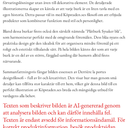
förvaringslösningar utan även till dekorativa element. De detaljerade
illustrationerna skapar en känsla av att varje burk är en liten tavla med en
egen historia. Detta passar väl in med Köpstaden.ses filosofi om att erbjuda
produkter som kombinerar funktion med stil och personlighet.
Bland dessa burkar finns också den särskilt nämnda "Plåtburk Sysaker blå",
som harmoniserar perfekt med de omgivande föremålen. Dess blåa nyans och
praktiska design gör den idealisk för att organisera mindre föremål på ett
roligt och estetiskt tilltalande sätt. På hela bilden känns det som att varje
burk är en del av en större, färgglad samling där humorn alltid finns
närvarande.
Sammanfattningsvis fångar bilden essensen av Derrière la portes
designfilosofi – full av liv och kreativitet. Den visar hur man genom små
detaljer kan tillföra stor karaktär till ett hem, vilket gör denna bild till en
perfekt illustration av Köpstaden.ses breda och mångsidiga utbud för
vardagens alla behov.