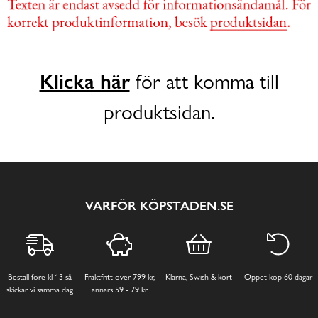
Klicka här
för att komma till
produktsidan.
VARFÖR KÖPSTADEN.SE
Beställ före kl 13 så
Fraktfritt över 799 kr,
Klarna, Swish & kort
Öppet köp 60 dagar
skickar vi samma dag
annars 59 - 79 kr