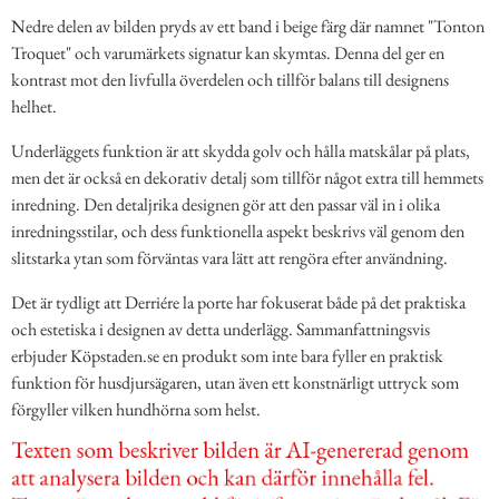
Nedre delen av bilden pryds av ett band i beige färg där namnet "Tonton
Troquet" och varumärkets signatur kan skymtas. Denna del ger en
kontrast mot den livfulla överdelen och tillför balans till designens
helhet.
Underläggets funktion är att skydda golv och hålla matskålar på plats,
men det är också en dekorativ detalj som tillför något extra till hemmets
inredning. Den detaljrika designen gör att den passar väl in i olika
inredningsstilar, och dess funktionella aspekt beskrivs väl genom den
slitstarka ytan som förväntas vara lätt att rengöra efter användning.
Det är tydligt att Derriére la porte har fokuserat både på det praktiska
och estetiska i designen av detta underlägg. Sammanfattningsvis
erbjuder Köpstaden.se en produkt som inte bara fyller en praktisk
funktion för husdjursägaren, utan även ett konstnärligt uttryck som
förgyller vilken hundhörna som helst.