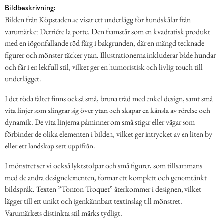
Bildbeskrivning:
Bilden från Köpstaden.se visar ett underlägg för hundskålar från
varumärket Derriére la porte. Den framstår som en kvadratisk produkt
med en iögonfallande röd färg i bakgrunden, där en mängd tecknade
figurer och mönster täcker ytan. Illustrationerna inkluderar både hundar
och får i en lekfull stil, vilket ger en humoristisk och livlig touch till
underlägget.
I det röda fältet finns också små, bruna träd med enkel design, samt små
vita linjer som slingrar sig över ytan och skapar en känsla av rörelse och
dynamik. De vita linjerna påminner om små stigar eller vägar som
förbinder de olika elementen i bilden, vilket ger intrycket av en liten by
eller ett landskap sett uppifrån.
I mönstret ser vi också lyktstolpar och små figurer, som tillsammans
med de andra designelementen, formar ett komplett och genomtänkt
bildspråk. Texten ”Tonton Troquet” återkommer i designen, vilket
lägger till ett unikt och igenkännbart textinslag till mönstret.
Varumärkets distinkta stil märks tydligt.