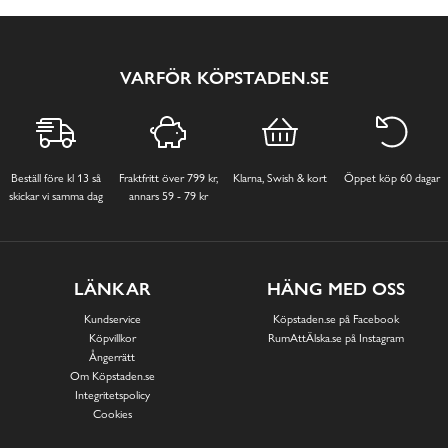
VARFÖR KÖPSTADEN.SE
Beställ före kl 13 så
Fraktfritt över 799 kr,
Klarna, Swish & kort
Öppet köp 60 dagar
skickar vi samma dag
annars 59 - 79 kr
LÄNKAR
HÄNG MED OSS
Kundservice
Köpstaden.se på Facebook
Köpvillkor
RumAttÄlska.se på Instagram
Ångerrätt
Om Köpstaden.se
Integritetspolicy
Cookies