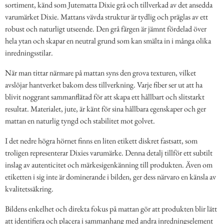
sortiment, känd som Jutematta Dixie grå och tillverkad av det ansedda
varumärket Dixie. Mattans vävda struktur är tydlig och präglas av ett
robust och naturligt utseende. Den grå färgen är jämnt fördelad över
hela ytan och skapar en neutral grund som kan smälta in i många olika
inredningsstilar.
När man tittar närmare på mattan syns den grova texturen, vilket
avslöjar hantverket bakom dess tillverkning. Varje fiber ser ut att ha
blivit noggrant sammanflätad för att skapa ett hållbart och slitstarkt
resultat. Materialet, jute, är känt för sina hållbara egenskaper och ger
mattan en naturlig tyngd och stabilitet mot golvet.
I det nedre högra hörnet finns en liten etikett diskret fastsatt, som
troligen representerar Dixies varumärke. Denna detalj tillför ett subtilt
inslag av autenticitet och märkesigenkänning till produkten. Även om
etiketten i sig inte är dominerande i bilden, ger dess närvaro en känsla av
kvalitetssäkring.
Bildens enkelhet och direkta fokus på mattan gör att produkten blir lätt
att identifiera och placera i sammanhang med andra inredningselement