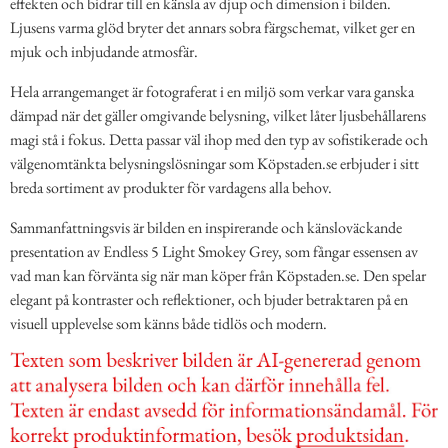
effekten och bidrar till en känsla av djup och dimension i bilden.
Ljusens varma glöd bryter det annars sobra färgschemat, vilket ger en
mjuk och inbjudande atmosfär.
Hela arrangemanget är fotograferat i en miljö som verkar vara ganska
dämpad när det gäller omgivande belysning, vilket låter ljusbehållarens
magi stå i fokus. Detta passar väl ihop med den typ av sofistikerade och
välgenomtänkta belysningslösningar som Köpstaden.se erbjuder i sitt
breda sortiment av produkter för vardagens alla behov.
Sammanfattningsvis är bilden en inspirerande och känsloväckande
presentation av Endless 5 Light Smokey Grey, som fångar essensen av
vad man kan förvänta sig när man köper från Köpstaden.se. Den spelar
elegant på kontraster och reflektioner, och bjuder betraktaren på en
visuell upplevelse som känns både tidlös och modern.