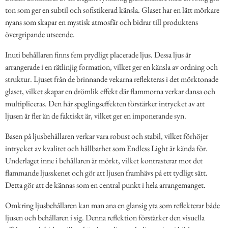
ton som ger en subtil och sofistikerad känsla. Glaset har en lätt mörkare
nyans som skapar en mystisk atmosfär och bidrar till produktens
övergripande utseende.
Inuti behållaren finns fem prydligt placerade ljus. Dessa ljus är
arrangerade i en rätlinjig formation, vilket ger en känsla av ordning och
struktur. Ljuset från de brinnande vekarna reflekteras i det mörktonade
glaset, vilket skapar en drömlik effekt där flammorna verkar dansa och
multipliceras. Den här speglingseffekten förstärker intrycket av att
ljusen är fler än de faktiskt är, vilket ger en imponerande syn.
Basen på ljusbehållaren verkar vara robust och stabil, vilket förhöjer
intrycket av kvalitet och hållbarhet som Endless Light är kända för.
Underlaget inne i behållaren är mörkt, vilket kontrasterar mot det
flammande ljusskenet och gör att ljusen framhävs på ett tydligt sätt.
Detta gör att de kännas som en central punkt i hela arrangemanget.
Omkring ljusbehållaren kan man ana en glansig yta som reflekterar både
ljusen och behållaren i sig. Denna reflektion förstärker den visuella