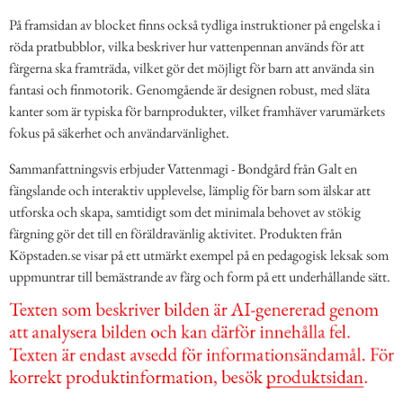
På framsidan av blocket finns också tydliga instruktioner på engelska i
röda pratbubblor, vilka beskriver hur vattenpennan används för att
färgerna ska framträda, vilket gör det möjligt för barn att använda sin
fantasi och finmotorik. Genomgående är designen robust, med släta
kanter som är typiska för barnprodukter, vilket framhäver varumärkets
fokus på säkerhet och användarvänlighet.
Sammanfattningsvis erbjuder Vattenmagi - Bondgård från Galt en
fängslande och interaktiv upplevelse, lämplig för barn som älskar att
utforska och skapa, samtidigt som det minimala behovet av stökig
färgning gör det till en föräldravänlig aktivitet. Produkten från
Köpstaden.se visar på ett utmärkt exempel på en pedagogisk leksak som
uppmuntrar till bemästrande av färg och form på ett underhållande sätt.