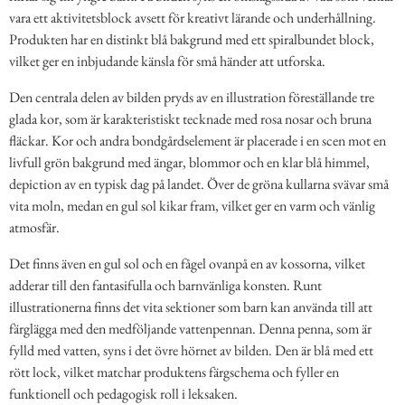
vara ett aktivitetsblock avsett för kreativt lärande och underhållning.
Produkten har en distinkt blå bakgrund med ett spiralbundet block,
vilket ger en inbjudande känsla för små händer att utforska.
Den centrala delen av bilden pryds av en illustration föreställande tre
glada kor, som är karakteristiskt tecknade med rosa nosar och bruna
fläckar. Kor och andra bondgårdselement är placerade i en scen mot en
livfull grön bakgrund med ängar, blommor och en klar blå himmel,
depiction av en typisk dag på landet. Över de gröna kullarna svävar små
vita moln, medan en gul sol kikar fram, vilket ger en varm och vänlig
atmosfär.
Det finns även en gul sol och en fågel ovanpå en av kossorna, vilket
adderar till den fantasifulla och barnvänliga konsten. Runt
illustrationerna finns det vita sektioner som barn kan använda till att
färglägga med den medföljande vattenpennan. Denna penna, som är
fylld med vatten, syns i det övre hörnet av bilden. Den är blå med ett
rött lock, vilket matchar produktens färgschema och fyller en
funktionell och pedagogisk roll i leksaken.