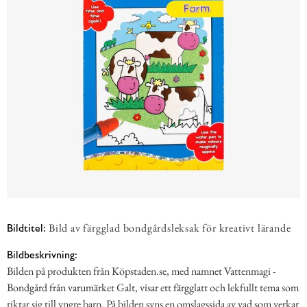
Bild av färgglad bondgårdsleksak för kreativt lärande
Bildtitel:
Bildbeskrivning:
Bilden på produkten från Köpstaden.se, med namnet Vattenmagi -
Bondgård från varumärket Galt, visar ett färgglatt och lekfullt tema som
riktar sig till yngre barn. På bilden syns en omslagssida av vad som verkar