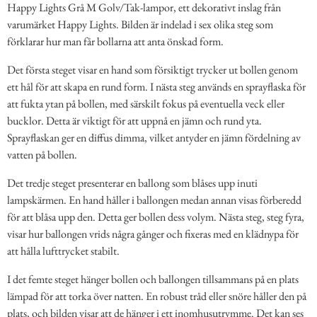
Happy Lights Grå M Golv/Tak-lampor, ett dekorativt inslag från
varumärket Happy Lights. Bilden är indelad i sex olika steg som
förklarar hur man får bollarna att anta önskad form.
Det första steget visar en hand som försiktigt trycker ut bollen genom
ett hål för att skapa en rund form. I nästa steg används en sprayflaska för
att fukta ytan på bollen, med särskilt fokus på eventuella veck eller
bucklor. Detta är viktigt för att uppnå en jämn och rund yta.
Sprayflaskan ger en diffus dimma, vilket antyder en jämn fördelning av
vatten på bollen.
Det tredje steget presenterar en ballong som blåses upp inuti
lampskärmen. En hand håller i ballongen medan annan visas förberedd
för att blåsa upp den. Detta ger bollen dess volym. Nästa steg, steg fyra,
visar hur ballongen vrids några gånger och fixeras med en klädnypa för
att hålla lufttrycket stabilt.
I det femte steget hänger bollen och ballongen tillsammans på en plats
lämpad för att torka över natten. En robust tråd eller snöre håller den på
plats, och bilden visar att de hänger i ett inomhusutrymme. Det kan ses