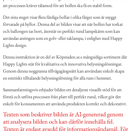
att processen kräver tålamod för att bollen ska få en stabil form.
Det sista steget visar flera färdiga bollar i olika färger som är snyggt
förvarade på hyllor. Denna del av bilden visar att när bollen har torkat
och ballongen tas bort, återstår en perfekt rund lampskärm som kan
användas antingen som en golv- eller taklampa, i enlighet med Happy
Lights design.
Denna instruktion är en del av Köpstaden.se:s mångsidiga sortiment där
Happy Lights står för kvalitativa och innovativa belysningslösningar.
Genom denna noggranna tillvägagångssätt kan användare enkelt skapa
en estetiskt tilltalande belysningslösning för alla rum i hemmet.
Sammanfattningsvis erbjuder bilden ett detaljerat visuellt stöd för att
förstå och utföra processen från platt till perfekt rund, vilket gör det
enkelt för konsumenten att använda produkten korrekt och dekorativt.