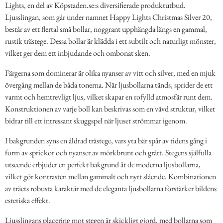
Lights, en del av Köpstaden.se:s diversifierade produktutbud.
Ljusslingan, som går under namnet Happy Lights Christmas Silver 20,
består av ett flertal små bollar, noggrant upphängda längs en gammal,
rustik trästege. Dessa bollar är klädda i ett subtilt och naturligt mönster,
vilket ger dem ett inbjudande och ombonat sken.
Färgerna som dominerar är olika nyanser av vitt och silver, med en mjuk
övergång mellan de båda tonerna. När ljusbollarna tänds, sprider de ett
varmt och hemtrevligt ljus, vilket skapar en rofylld atmosfär runt dem.
Konstruktionen av varje boll kan beskrivas som en vävd struktur, vilket
bidrar till ett intressant skuggspel när ljuset strömmar igenom.
I bakgrunden syns en åldrad trästege, vars yta bär spår av tidens gång i
form av sprickor och nyanser av mörkbrunt och grått. Stegens själfulla
utseende erbjuder en perfekt bakgrund åt de moderna ljusbollarna,
vilket gör kontrasten mellan gammalt och nytt slående. Kombinationen
av träets robusta karaktär med de eleganta ljusbollarna förstärker bildens
estetiska effekt.
Ljusslingans placering mot stegen är skickligt gjord, med bollarna som