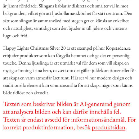
är jämnt fördelade. Slingans kablar är diskreta och smälter väl in mot
bakgrunden, vilket gör att ljusbollarnas skönhet får stå i centrum. Den
sätt som slingan är sammanvävd med stegen ger en känsla av enkelhet
och naturlighet, samtidigt som den bjuder in till julens och vinterns
lugn och frid.
Happy Lights Christmas Silver 20 är ett exempel på hur Köpstaden.se
erbjuder produkter som kan förgylla hemmet och ge det en personlig
touche. Denna ljusslinga är ett utmärkt val för dem som vill skapa en
mysig stämning i sina hem, oavsett om det gäller juldekorationer eller för
att skapa en varm atmosfär året runt. Här ser vi hur modern design och
traditionella element kan sammansmälta för att skapa något som känns
både tidlöst och aktuellt.