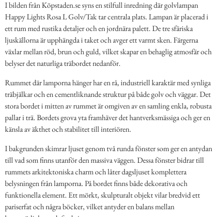
I bilden från Köpstaden.se syns en stilfull inredning där golvlampan
Happy Lights Rosa L Golv/Tak tar centrala plats. Lampan är placerad i
ett rum med rustika detaljer och en jordnära palett. De tre sfäriska
ljuskällorna är upphängda i taket och avger ett varmt sken. Färgerna
växlar mellan röd, brun och guld, vilket skapar en behaglig atmosfär och
belyser det naturliga träbordet nedanför.
Rummet där lamporna hänger har en rå, industriell karaktär med synliga
träbjälkar och en cementliknande struktur på både golv och väggar. Det
stora bordet i mitten av rummet är omgiven av en samling enkla, robusta
pallar i trä. Bordets grova yta framhäver det hantverksmässiga och ger en
känsla av äkthet och stabilitet till interiören.
I bakgrunden skimrar ljuset genom två runda fönster som ger en antydan
till vad som finns utanför den massiva väggen. Dessa fönster bidrar till
rummets arkitektoniska charm och låter dagsljuset komplettera
belysningen från lamporna. På bordet finns både dekorativa och
funktionella element. Ett mörkt, skulpturalt objekt vilar bredvid ett
pariserfat och några böcker, vilket antyder en balans mellan