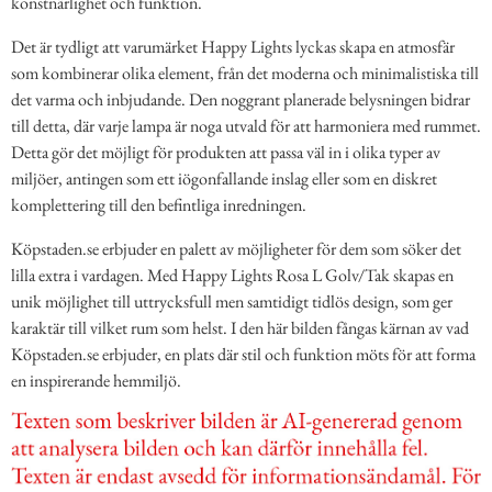
konstnärlighet och funktion.
Det är tydligt att varumärket Happy Lights lyckas skapa en atmosfär
som kombinerar olika element, från det moderna och minimalistiska till
det varma och inbjudande. Den noggrant planerade belysningen bidrar
till detta, där varje lampa är noga utvald för att harmoniera med rummet.
Detta gör det möjligt för produkten att passa väl in i olika typer av
miljöer, antingen som ett iögonfallande inslag eller som en diskret
komplettering till den befintliga inredningen.
Köpstaden.se erbjuder en palett av möjligheter för dem som söker det
lilla extra i vardagen. Med Happy Lights Rosa L Golv/Tak skapas en
unik möjlighet till uttrycksfull men samtidigt tidlös design, som ger
karaktär till vilket rum som helst. I den här bilden fångas kärnan av vad
Köpstaden.se erbjuder, en plats där stil och funktion möts för att forma
en inspirerande hemmiljö.