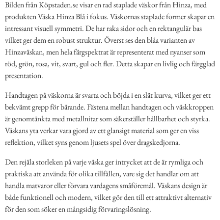
Bilden från Köpstaden.se visar en rad staplade väskor från Hinza, med
produkten Väska Hinza Blå i fokus. Väskornas staplade former skapar en
intressant visuell symmetri. De har raka sidor och en rektangulär bas
vilket ger dem en robust struktur. Överst ses den blåa varianten av
Hinzaväskan, men hela färgspektrat är representerat med nyanser som
röd, grön, rosa, vit, svart, gul och fler. Detta skapar en livlig och färgglad
presentation.
Handtagen på väskorna är svarta och böjda i en slät kurva, vilket ger ett
bekvämt grepp för bärande. Fästena mellan handtagen och väskkroppen
är genomtänkta med metallnitar som säkerställer hållbarhet och styrka.
Väskans yta verkar vara gjord av ett glansigt material som ger en viss
reflektion, vilket syns genom ljusets spel över dragskedjorna.
Den rejäla storleken på varje väska ger intrycket att de är rymliga och
praktiska att använda för olika tillfällen, vare sig det handlar om att
handla matvaror eller förvara vardagens småföremål. Väskans design är
både funktionell och modern, vilket gör den till ett attraktivt alternativ
för den som söker en mångsidig förvaringslösning.