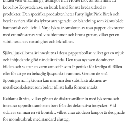
Bilden visar en samling ljusslingor från House Doctor som finns att
köpa hos Köpstaden.se, en butik känd för sitt breda utbud av
produkter. Den specifika produkten heter Party light Pink Birch och
består av flera sfäriska lyktor arrangerade i en blandning som känns både
harmonisk och livfull. Varje lykta är omsluten av rosa papper, dekorerat
med ett mönster av små vita blommor och bruna grenar, vilket ger en
subtil touch av naturlighet och lekfullhet.
Själva ljuskällorna är inneslutna i dessa pappersbollar, vilket ger en mjuk
och inbjudande glöd när de är tända. Den rosa nyansen dominerar
bilden och skapar en varm atmosfär som är perfekt för festliga tillfällen
eller för att ge en behaglig ljuspunkt i rummet. Genom de små
öppningarna i lyktorna kan man ana den subtila strukturen av
metallexoskelettet som bidrar till att hålla formen intakt.
Kablarna är vita, vilket gör att de diskret smälter in med lyktorna och
inte drar uppmärksamheten bort från det dekorativa intrycket. Vid
sidan av ser man en vit kontakt, vilket visar att dessa lampor är designade
för inomhusbruk med standard eluttag.