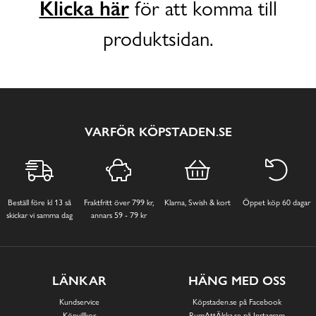
Klicka här
för att komma till
produktsidan.
VARFÖR KÖPSTADEN.SE
Beställ före kl 13 så
Fraktfritt över 799 kr,
Klarna, Swish & kort
Öppet köp 60 dagar
skickar vi samma dag
annars 59 - 79 kr
LÄNKAR
HÄNG MED OSS
Kundservice
Köpstaden.se på Facebook
Köpvillkor
RumAttÄlska.se på Instagram