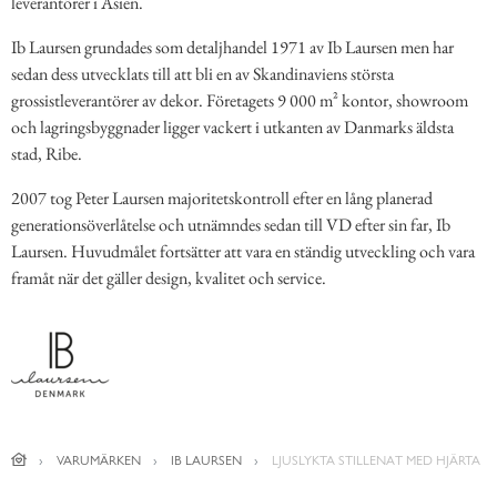
leverantörer i Asien.
Ib Laursen grundades som detaljhandel 1971 av Ib Laursen men har
sedan dess utvecklats till att bli en av Skandinaviens största
grossistleverantörer av dekor. Företagets 9 000 m² kontor, showroom
och lagringsbyggnader ligger vackert i utkanten av Danmarks äldsta
stad, Ribe.
2007 tog Peter Laursen majoritetskontroll efter en lång planerad
generationsöverlåtelse och utnämndes sedan till VD efter sin far, Ib
Laursen. Huvudmålet fortsätter att vara en ständig utveckling och vara
framåt när det gäller design, kvalitet och service.
VARUMÄRKEN
IB LAURSEN
LJUSLYKTA STILLENAT MED HJÄRTA