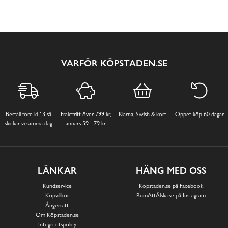
VARFÖR KÖPSTADEN.SE
Beställ före kl 13 så
Fraktfritt över 799 kr,
Klarna, Swish & kort
Öppet köp 60 dagar
skickar vi samma dag
annars 59 - 79 kr
LÄNKAR
HÄNG MED OSS
Kundservice
Köpstaden.se på Facebook
Köpvillkor
RumAttÄlska.se på Instagram
Ångerrätt
Om Köpstaden.se
Integritetspolicy