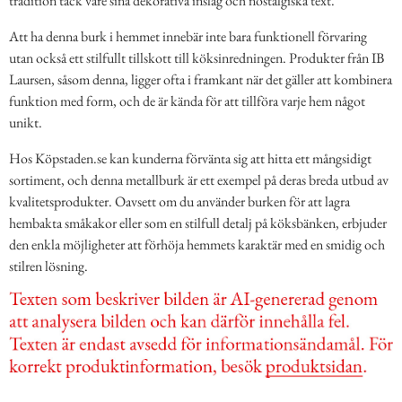
tradition tack vare sina dekorativa inslag och nostalgiska text.
Att ha denna burk i hemmet innebär inte bara funktionell förvaring
utan också ett stilfullt tillskott till köksinredningen. Produkter från IB
Laursen, såsom denna, ligger ofta i framkant när det gäller att kombinera
funktion med form, och de är kända för att tillföra varje hem något
unikt.
Hos Köpstaden.se kan kunderna förvänta sig att hitta ett mångsidigt
sortiment, och denna metallburk är ett exempel på deras breda utbud av
kvalitetsprodukter. Oavsett om du använder burken för att lagra
hembakta småkakor eller som en stilfull detalj på köksbänken, erbjuder
den enkla möjligheter att förhöja hemmets karaktär med en smidig och
stilren lösning.