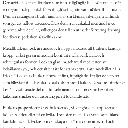
Den avbildade metallburken som finns tillgänglig hos Köpstaden.se är
en elegant och praktisk förvaringslösning från varumärket IB Laursen.
Denna rektangulära burk framhävs av sin blanka, silvriga metallfinish
som ger ett tidlöst utseende. Dess design är avskalad men ändå med
genomtänkta detaljer, vilket gör den till en utmärkt förvaringslösning
för diverse godsaker, särskilt kakor.
Metallburkens lock är rundat och snyggt anpassat till burkens kantiga
kropp, vilket ger en intressant kontrast mellan cirkulära och
rektangulära former. Lockets glans matchar väl med resten av
behållarens yta, och det sitter tätt för att säkerställa att innehållet hålls
friskt. På sidan av burken finns det fina, inpräglade detaljer och texter
som hänvisar till klassiska skotska shortbread-kakor. Dessa inskriptioner
består av stiliserade dekorationselement och en text som beskriver
kakornas smaker och ursprung på ett lockande sätt.
Burkens proportioner är välbalanserade, vilket gör den lättplacerad i
kökets skafferi eller på en hylla. Trots den metalliska ytan, som ibland
kan kännas kall, lyckas burken skapa en känsla av hemtrevnad och