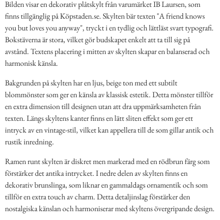
Bilden visar en dekorativ plåtskylt från varumärket IB Laursen, som
finns tillgänglig på Köpstaden.se. Skylten bär texten "A friend knows
you but loves you anyway", tryckt i en tydlig och lättläst svart typografi.
Bokstäverna är stora, vilket gör budskapet enkelt att ta till sig på
avstånd. Textens placering i mitten av skylten skapar en balanserad och
harmonisk känsla.
Bakgrunden på skylten har en ljus, beige ton med ett subtilt
blommönster som ger en känsla av klassisk estetik. Detta mönster tillför
en extra dimension till designen utan att dra uppmärksamheten från
texten. Längs skyltens kanter finns en lätt sliten effekt som ger ett
intryck av en vintage-stil, vilket kan appellera till de som gillar antik och
rustik inredning.
Ramen runt skylten är diskret men markerad med en rödbrun färg som
förstärker det antika intrycket. I nedre delen av skylten finns en
dekorativ brunslinga, som liknar en gammaldags ornamentik och som
tillför en extra touch av charm. Detta detaljinslag förstärker den
nostalgiska känslan och harmoniserar med skyltens övergripande design.