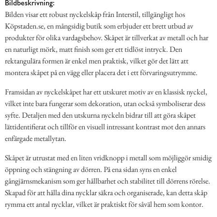
Bildbeskrivning:
Bilden visar ett robust nyckelskåp från Interstil, tillgängligt hos
Köpstaden.se, en mångsidig butik som erbjuder ett brett utbud av
produkter för olika vardagsbehov. Skåpet är tillverkat av metall och har
en naturligt mörk, matt finish som ger ett tidlöst intryck. Den
rektangulära formen är enkel men praktisk, vilket gör det lätt att
montera skåpet på en vägg eller placera det i ett förvaringsutrymme.
Framsidan av nyckelskåpet har ett utskuret motiv av en klassisk nyckel,
vilket inte bara fungerar som dekoration, utan också symboliserar dess
syfte. Detaljen med den utskurna nyckeln bidrar till att göra skåpet
lättidentifierat och tillför en visuell intressant kontrast mot den annars
enfärgade metallytan.
Skåpet är utrustat med en liten vridknopp i metall som möjliggör smidig
öppning och stängning av dörren. På ena sidan syns en enkel
gångjärnsmekanism som ger hållbarhet och stabilitet till dörrens rörelse.
Skapad för att hålla dina nycklar säkra och organiserade, kan detta skåp
rymma ett antal nycklar, vilket är praktiskt för såväl hem som kontor.