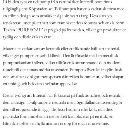
På bilden syns en tvålpump från varumärket Interstil, som finns
tillgänglig hos Köpstaden.se. Tvålpumpen har en kvadratisk form med
en stilren design som utmärker sig i sin svarta färg. Dess släta yta
reflekterar ljuset på ett sätt som framhäver dess robusta och enkla form.
Texten "PURE SOAP" är präglad på framsidan, vilket ger produkten en
tydlig och distinkt karaktär.
Materialet verkar vara av keramik eller ett liknande hållbart material,
vilket ger pumpen en solid känsla. Den är försedd med en metallisk
pumpmekanism i silver, vilket tillför en kontrasterande och modern
touch till det annars mörka utseendet. Pumpens överdel är cylindrisk
och smalnar av något mot spetsen där tvålen kommer ut, vilket skapar
en smidig och bekväm användarupplevelse.
Det är tydligt att Interstil har fokuserat på funktionalitet och estetik i
denna design. Tvålpumpens neutrala men iögonfallande utseende gör
den till ett passande tillägg i de flesta badrum eller kök, och dess
praktiska form innebär att den enkelt kan placeras på en disk, en
bänkskiva eller i en hylla utan att ta upp för mycket utrymme.