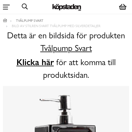
TVÅLPUMP SVART
BILD AV STILREN SVART TVÅLPUMP MED SILVERDETALJER
Detta är en bildsida för produkten
Tvålpump Svart
Klicka här
för att komma till
produktsidan.