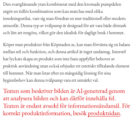
Den svartglänsande ytan kombinerat med den kromade pumpdelen
utgör en tidlös kombination som kan matchas med olika
inredningsstilar, vare sig man föredrar en mer traditionell eller modern
atmosfär. Denna typ av tvålpump är designad för att vara både slitstark
och lätt att rengöra, vilket gör den idealisk för dagligt bruk i hemmet.
Köper man produkter från Köpstaden.se, kan man förvänta sig en balans
mellan stil och funktion, och denna artikel är inget undantag. Interstil
har lyckats skapa en produkt som inte bara uppfyller behovet av
praktisk användning utan också erbjuder ett estetiskt tilltalande element
till hemmet. När man letar efter en mångsidig lösning för sina
hygienbehov kan denna tvålpump vara ett utmärkt val.