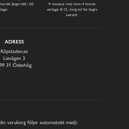
turrätt (ångerrätt) i 60
Vi besvarar mejl inom 4 timmar
dagar.
vardagar 8-15, övrig tid lite längre
svarstid.
ADRESS
Köpstaden.se
Lievägen 3
99 31 Ödeshög
E
(din varukorg följer automatiskt med):