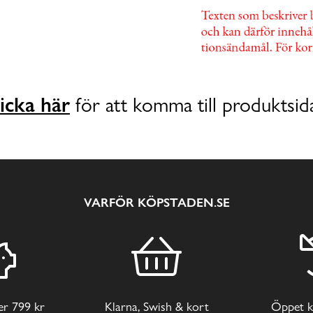
icka här
för att komma till produktsid
VARFÖR KÖPSTADEN.SE
ver 799 kr
Klarna, Swish & kort
Öppet k