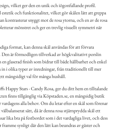
esign, vilket ger den en unik och iögonfallande profil.
estetik och funktionalitet, vilket gör skålen lätt att greppa
an kontrasterar snyggt mot de rosa ytorna, och en av de rosa
etterar mönstret och ger en trevlig visuellt symmetri när
diga format, kan denna skål användas för att förvara
r. Den är förmodligen tillverkad av högkvalitativt porslin
n en glaserad finish som bidrar till både hållbarhet och enkel
in i olika typer av inredningar, från traditionellt till mer
 ett mångsidigt val för många hushåll.
ffs Happy Stars - Candy Rosa, ger du ditt hem en tilltalande
ten finns tillgänglig via Köpstaden.se, en mångsidig butik
 vardagens alla behov. Om du letar efter en skål som förenar
välbalanserat sätt, då är denna rosa stjärnprydda skål ett
ar lika bra på festbordet som i det vardagliga livet, och dess
år framme synligt där den lätt kan beundras av gäster och