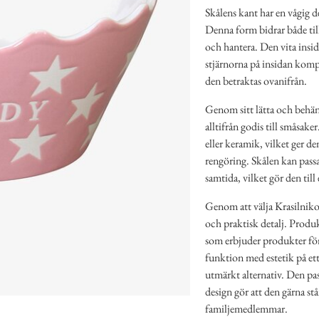
Skålens kant har en vågig d
Denna form bidrar både till 
och hantera. Den vita insid
stjärnorna på insidan kompl
den betraktas ovanifrån.
Genom sitt lätta och behän
alltifrån godis till småsake
eller keramik, vilket ger de
rengöring. Skålen kan passa 
samtida, vilket gör den till
Genom att välja Krasilniko
och praktisk detalj. Produk
som erbjuder produkter för
funktion med estetik på ett 
utmärkt alternativ. Den pass
design gör att den gärna st
familjemedlemmar.