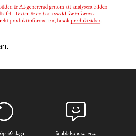
an.
öp 60 dagar
Snabb kundservice