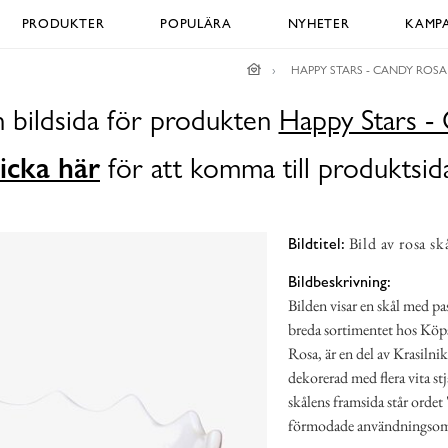
PRODUKTER
POPULÄRA
NYHETER
KAMPA
HAPPY STARS - CANDY ROSA
n bildsida för produkten
Happy Stars -
icka här
för att komma till produktsid
Bild av rosa sk
Bildtitel:
Bildbeskrivning:
Bilden visar en skål med pa
breda sortimentet hos Köp
Rosa, är en del av Krasilni
dekorerad med flera vita st
skålens framsida står ordet
förmodade användningsom