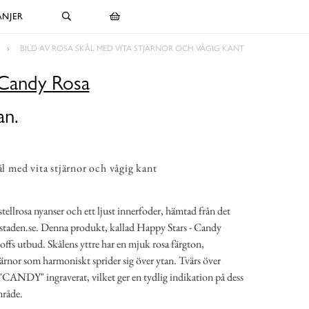
NJER
BILD AV ROSA SKÅL MED VITA STJÄRNOR OCH VÅGIG KANT
 Candy Rosa
an.
ål med vita stjärnor och vågig kant
stellrosa nyanser och ett ljust innerfoder, hämtad från det
staden.se. Denna produkt, kallad Happy Stars - Candy
koffs utbud. Skålens yttre har en mjuk rosa färgton,
järnor som harmoniskt sprider sig över ytan. Tvärs över
 "CANDY" ingraverat, vilket ger en tydlig indikation på dess
råde.