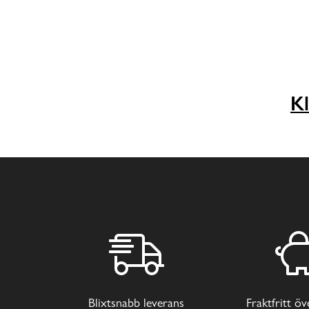
Kl
Blixtsnabb leverans
Fraktfritt ö