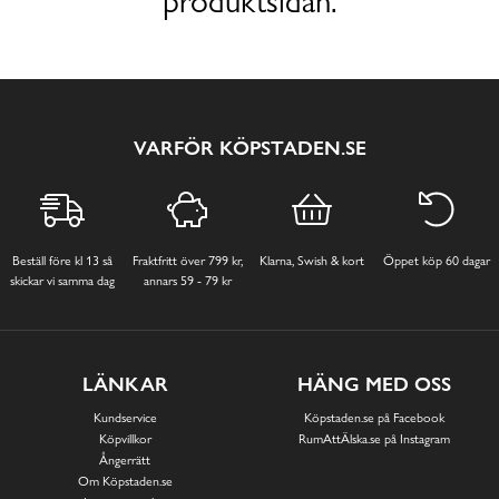
produktsidan.
VARFÖR KÖPSTADEN.SE
Beställ före kl 13 så
Fraktfritt över 799 kr,
Klarna, Swish & kort
Öppet köp 60 dagar
skickar vi samma dag
annars 59 - 79 kr
LÄNKAR
HÄNG MED OSS
Kundservice
Köpstaden.se på Facebook
Köpvillkor
RumAttÄlska.se på Instagram
Ångerrätt
Om Köpstaden.se