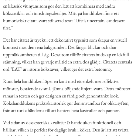
en klassisk vit nyans som gör den lätt att kombinera med andra
köksartiklar och inredningsdetaljer. Mitt på handduken finns ett
humoristiskt citat i svart stiliserad text: "Life is uncertain, eat dessert
first."
Det här citatet är tryckt i ett dekorativt typsnitt som skapar en visuell
kontrast mot den rena bakgrunden. Det fångar blickar och drar
uppmärksamheten till sig. Dessutom tillför citatets budskap en lekfull
stämning, vilket kan ge varje måltid en extra dos glädje. Citatets centrala
ord "EAT" är i större bokstäver, vilket ger det extra betoning.
Runt hela handduken löper en kant med ett enkelt men effektivt
mönster, bestående av små, jämna böljande linjer i svart. Detta mönster
ramar in texten och ger designen en färdig och genomtänkt look.
Kökshanddukens praktiska storlek gör den användbar för olika syften,
från att torka händerna till att hantera heta kastruller och pannor.
Vid sidan av dess estetiska kvalitéer är handduken funktionell och
hållbar, vilken är perfekt för dagligt bruk i köket. Den är lätt att tvätta