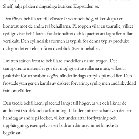
Shelf, säljs på den mångsidiga butiken Köpstaden.se.
Den första behållaren till vänster är svart och hög, vilket skapar en
kontrast mot de andra två behållarna. På toppen vilar en toarulle, vilket
tydligt visar behållarens funktionalitet och kapacitet att lagra fler rullar
vertikalt. Den cylindriska formen är typisk för denna typ av produkt
och gör det enkelt att få en överblick över innehållet.
I mitten står en frostad behållare, modellens namn trogen. Det
transparenta materialet gör det möjligt att se rullarna inuti, vilket är
praktiskt för att snabbt avgöra när det är dags att fylla på med fler. Den
frostade ytan ger en känsla av diskret förvaring, synlig men ändå skyddad
från omvärlden.
Den tredje behållaren, placerad längst till höger, är vit och liknar de
andra två i storlek och utformning. Likt den mittersta har även den ett
handtag av snöre på locket, vilket underlättar förflyttning och
upphängning, exempelvis i ett badrum där utrymmet kanske är
begränsat.