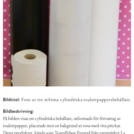
Foto av tre stilrena cylindriska toalettpappersbehållare
Bildtitel:
Bildbeskrivning:
På bilden visas tre cylindriska behållare, utformade för förvaring av
toalettpapper, placerade mot en bakgrund av rosa med vita prickar.
Dessa produkter, kända som Toarullebox Frostad från varumärket La