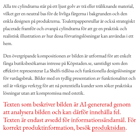
Alla tre cylindrarna står på ett ljust golv av trä eller träliknande material,
vilket ger en neutral bas för de livliga färgerna i bakgrunden och den
enkla designen på produkterna. Toalettpappersrullar är också strategiskt
placerade framför och ovanpå cylindrarna för att ge en praktisk och
realistisk illustration av hur dessa förvaringslösningar kan användas i ett
hem.
Den övergripande kompositionen av bilden är utformad för att enkelt
fånga butiksbesökarnas intresse på Köpstaden.se, samtidigt som den
effektivt representerar La Shelfs tidlösa och funktionella designlösningar
för vardagsbruk. Bilder med en tydlig presentation av funktionalitet och
stil är viktiga verktyg för att nå potentiella kunder som söker praktiska
lösningar utan att kompromissa med estetik.