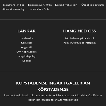
Beställ före kl 13 så
Fraktfritt över 799 kr,
Klarna, Swish & kort
Öppet köp 60 dagar
skickar vi samma dag
annars 59 - 79 kr
LÄNKAR
HÄNG MED OSS
Kundservice
Köpstaden.se på Facebook
Köpvillkor
RumAttÄlska.se på Instagram
Ångerrätt
Om Köpstaden.se
Integritetspolicy
Cookies
KÖPSTADEN.SE INGÅR I GALLERIAN
KÖPSTADEN.SE
Hos oss kan du handla i alla anslutna butiker och bara betala en frakt. Klicka på valfri butik
nedan (din varukorg följer automatiskt med):