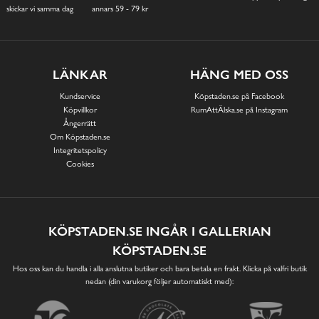
skickar vi samma dag
annars 59 - 79 kr
LÄNKAR
HÄNG MED OSS
Kundservice
Köpstaden.se på Facebook
Köpvillkor
RumAttÄlska.se på Instagram
Ångerrätt
Om Köpstaden.se
Integritetspolicy
Cookies
KÖPSTADEN.SE INGÅR I GALLERIAN
KÖPSTADEN.SE
Hos oss kan du handla i alla anslutna butiker och bara betala en frakt. Klicka på valfri butik
nedan (din varukorg följer automatiskt med):