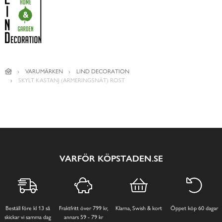
VARUMÄRKEN
LIND DECORATION
SKYLT KASTANJ (ARMERINGSNÄT) ROST
VARFÖR KÖPSTADEN.SE
Beställ före kl 13 så
Fraktfritt över 799 kr,
Klarna, Swish & kort
Öppet köp 60 dagar
skickar vi samma dag
annars 59 - 79 kr