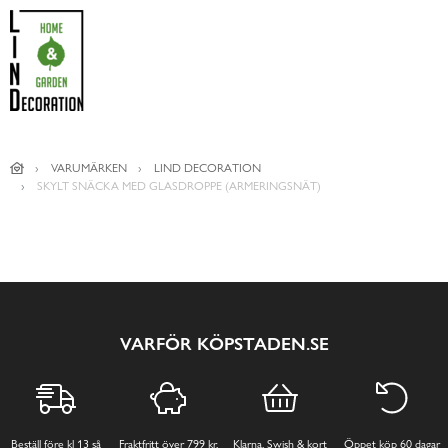
VARUMÄRKEN
LIND DECORATION
SKYLT SNÄCKA MED GLASDROPPE (ARMERINGSNÄT)
VARFÖR KÖPSTADEN.SE
Beställ före kl 13 så
Fraktfritt över 799 kr,
Klarna, Swish & kort
Öppet köp 60 dagar