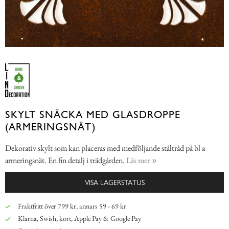
SKYLT SNÄCKA MED GLASDROPPE
(ARMERINGSNÄT)
Dekorativ skylt som kan placeras med medföljande ståltråd på bl a
armeringsnät. En fin detalj i trädgården.
Läs mer
VISA LAGERSTATUS
Fraktfritt över 799 kr, annars 59 - 69 kr
Klarna, Swish, kort, Apple Pay & Google Pay