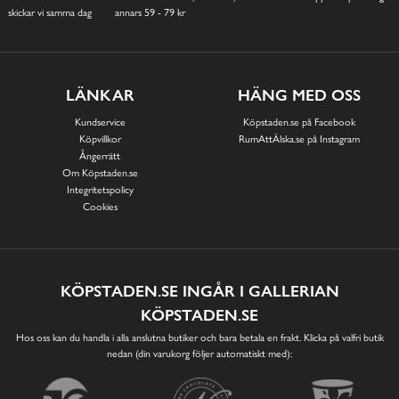
skickar vi samma dag
annars 59 - 79 kr
LÄNKAR
HÄNG MED OSS
Kundservice
Köpstaden.se på Facebook
Köpvillkor
RumAttÄlska.se på Instagram
Ångerrätt
Om Köpstaden.se
Integritetspolicy
Cookies
KÖPSTADEN.SE INGÅR I GALLERIAN
KÖPSTADEN.SE
Hos oss kan du handla i alla anslutna butiker och bara betala en frakt. Klicka på valfri butik
nedan (din varukorg följer automatiskt med):