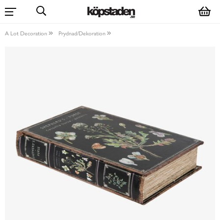
A Lot Decoration
Prydnad/Dekoration