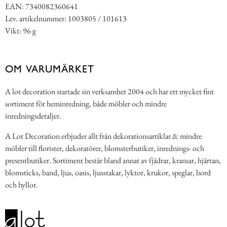
EAN: 7340082360641
Lev. artikelnummer: 1003805 / 101613
Vikt: 96 g
OM VARUMÄRKET
A lot decoration startade sin verksamhet 2004 och har ett mycket fint
sortiment för heminredning, både möbler och mindre
inredningsdetaljer.
A Lot Decoration erbjuder allt från dekorationsartiklar & mindre
möbler till florister, dekoratörer, blomsterbutiker, inrednings- och
presentbutiker. Sortiment består bland annat av fjädrar, kransar, hjärtan,
blomsticks, band, ljus, oasis, ljusstakar, lyktor, krukor, speglar, bord
och hyllor.