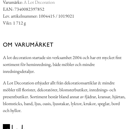
Varumärke:
A Lot Decoration
EAN: 7340082397852
Lev. artikelnummer: 1004415 / 1019021
Vikt: 1 712 g
OM VARUMÄRKET
A lot decoration startade sin verksamhet 2004 och har ett mycket fint
sortiment för heminredning, både möbler och mindre
inredningsdetaljer.
A Lot Decoration erbjuder allt från dekorationsartiklar & mindre
möbler till florister, dekoratörer, blomsterbutiker, inrednings- och
presentbutiker. Sortiment består bland annat av fjädrar, kransar, hjärtan,
blomsticks, band, ljus, oasis, ljusstakar, lyktor, krukor, speglar, bord
och hyllor.