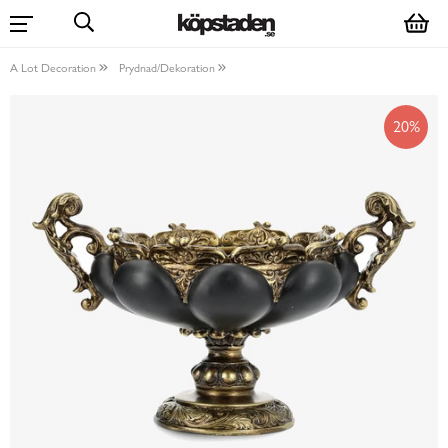
A Lot Decoration
Prydnad/Dekoration
20%