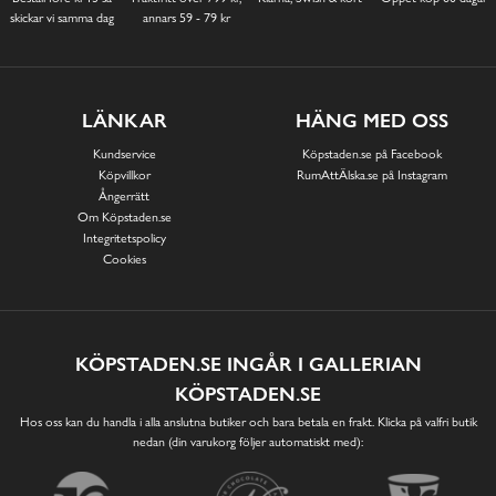
skickar vi samma dag
annars 59 - 79 kr
LÄNKAR
HÄNG MED OSS
Kundservice
Köpstaden.se på Facebook
Köpvillkor
RumAttÄlska.se på Instagram
Ångerrätt
Om Köpstaden.se
Integritetspolicy
Cookies
KÖPSTADEN.SE INGÅR I GALLERIAN
KÖPSTADEN.SE
Hos oss kan du handla i alla anslutna butiker och bara betala en frakt. Klicka på valfri butik
nedan (din varukorg följer automatiskt med):