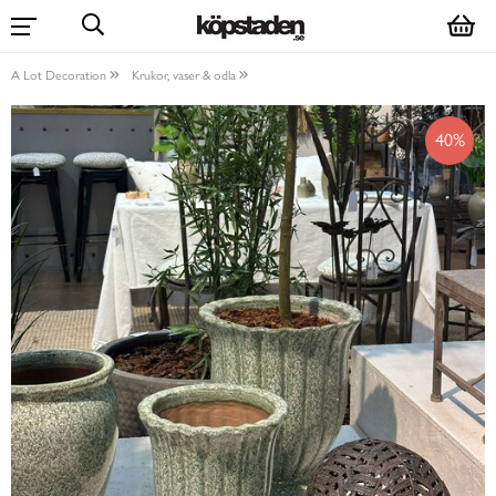
A Lot Decoration
Krukor, vaser & odla
40%