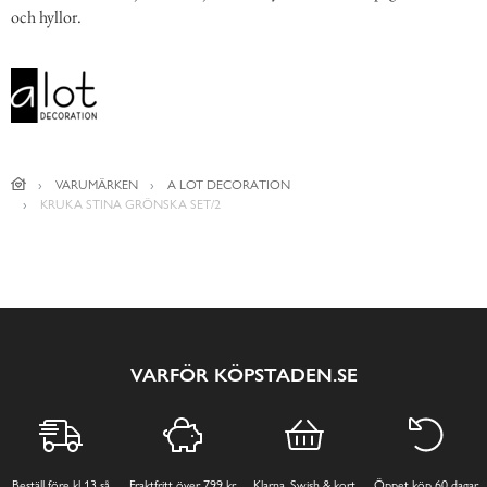
och hyllor.
VARUMÄRKEN
A LOT DECORATION
KRUKA STINA GRÖNSKA SET/2
VARFÖR KÖPSTADEN.SE
Beställ före kl 13 så
Fraktfritt över 799 kr,
Klarna, Swish & kort
Öppet köp 60 dagar